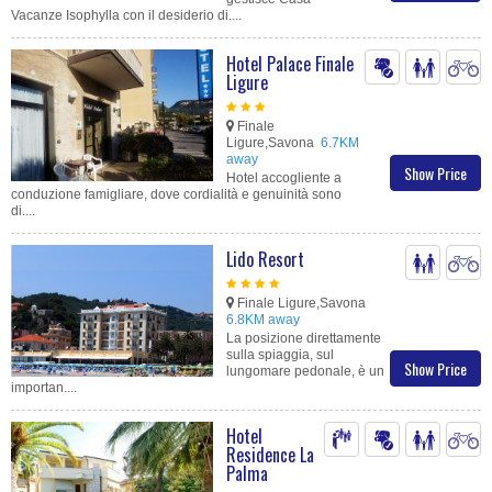
Vacanze Isophylla con il desiderio di....
Hotel Palace Finale
Ligure
Finale
Ligure,Savona
6.7KM
away
Show Price
Hotel accogliente a
conduzione famigliare, dove cordialità e genuinità sono
di....
Lido Resort
Finale Ligure,Savona
6.8KM away
La posizione direttamente
sulla spiaggia, sul
Show Price
lungomare pedonale, è un
importan....
Hotel
Residence La
Palma