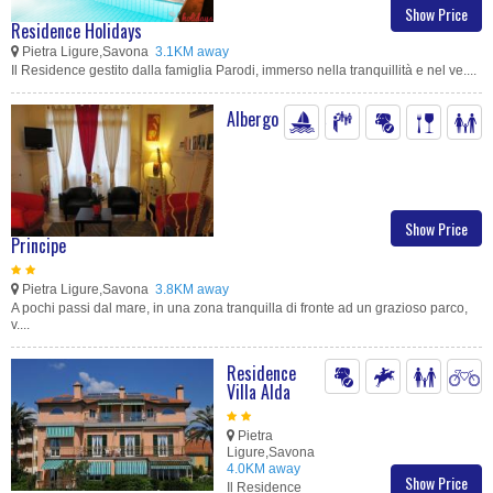
Show Price
Residence Holidays
Pietra Ligure,Savona
3.1KM away
Il Residence gestito dalla famiglia Parodi, immerso nella tranquillità e nel ve....
Albergo
Show Price
Principe
Pietra Ligure,Savona
3.8KM away
A pochi passi dal mare, in una zona tranquilla di fronte ad un grazioso parco,
v....
Residence
Villa Alda
Pietra
Ligure,Savona
4.0KM away
Show Price
Il Residence