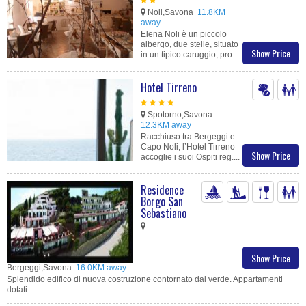
Noli,Savona
11.8KM
away
Elena Noli è un piccolo
albergo, due stelle, situato
Show Price
in un tipico caruggio, pro....
Hotel Tirreno
Spotorno,Savona
12.3KM away
Racchiuso tra Bergeggi e
Capo Noli, l’Hotel Tirreno
Show Price
accoglie i suoi Ospiti reg....
Residence
Borgo San
Sebastiano
Show Price
Bergeggi,Savona
16.0KM away
Splendido edifico di nuova costruzione contornato dal verde. Appartamenti
dotati....