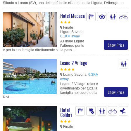
Situato a Loano (SV), una delle più belle cittadine della Liguria, l’Albergo ....
Hotel Medusa
Finale
Ligure,Savona
6.1KM away
A Finale Ligure
Show Price
l’albergo per te
e per la tua famiglia direttamente sulla pass....
Loano 2 Village
Loano,Savona
6.3KM
away
Loano 2 Village: relax e
divertimento per tutta la
Show Price
famiglia nel cuore della
Rivi....
Hotel
Colibri
Finale