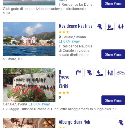
Show Price
Il Residence Le Dune
Club gode di una posizione incantevole, direttamente
sulla ....
Residence Nautilus
Ceriale,Savona
11.0KM away
Il Residence Nautilus
di Ceriale in Liguria
Show Price
situato direttamente
sul mare, è il....
Il
Paese
Di
Ciribì
Show Price
Ceriale,Savona
11.8KM away
Il Villaggio Turistico Il Paese di Ciribì offre alloggiamenti in bungalows in l....
Albergo Elena Noli