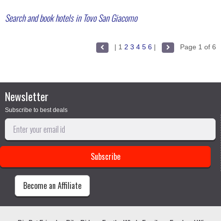
Search and book hotels in Tovo San Giacomo
|
1
2
3
4
5
6
|
Page 1 of 6
Newsletter
Subscribe to best deals
Become an Affiliate