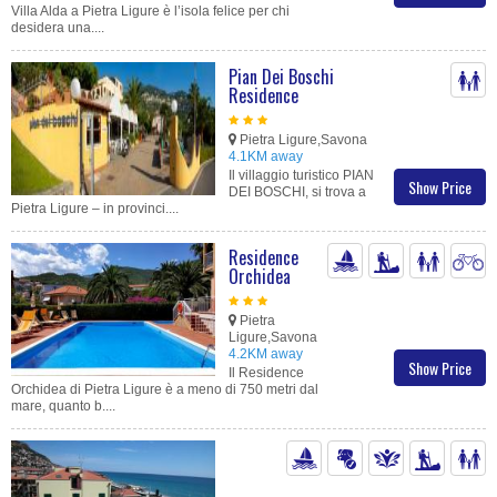
Villa Alda a Pietra Ligure è l’isola felice per chi
desidera una....
Pian Dei Boschi
Residence
Pietra Ligure,Savona
4.1KM away
Il villaggio turistico PIAN
Show Price
DEI BOSCHI, si trova a
Pietra Ligure – in provinci....
Residence
Orchidea
Pietra
Ligure,Savona
4.2KM away
Show Price
Il Residence
Orchidea di Pietra Ligure è a meno di 750 metri dal
mare, quanto b....