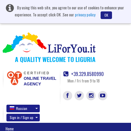
By using this web site, you agree to our use of cookies to enhance your
experience. To accept click OK .See our
privacy policy
OK
A QUALITY WELCOME TO LIGURIA
+39.329.8580990
CERTIFIED
ONLINE TRAVEL
Mon / Fri from 9 to 18
AGENCY
Russian
Sign in / Sign up
Home