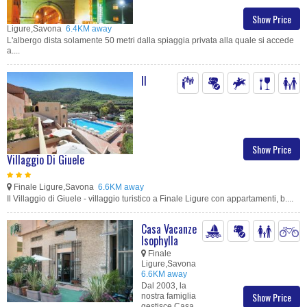
Show Price
Ligure,Savona
6.4KM away
L'albergo dista solamente 50 metri dalla spiaggia privata alla quale si accede
a....
Il
Show Price
Villaggio Di Giuele
Finale Ligure,Savona
6.6KM away
Il Villaggio di Giuele - villaggio turistico a Finale Ligure con appartamenti, b....
Casa Vacanze
Isophylla
Finale
Ligure,Savona
6.6KM away
Dal 2003, la
Show Price
nostra famiglia
gestisce Casa