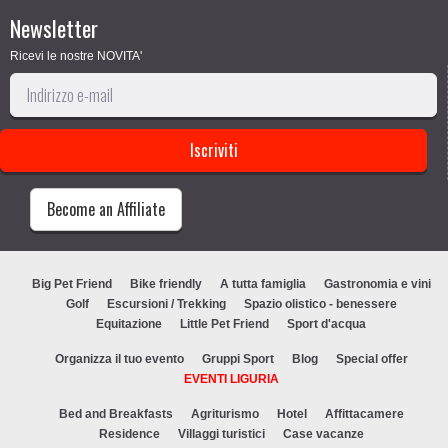
Newsletter
Ricevi le nostre NOVITA'
Become an Affiliate
Big Pet Friend
Bike friendly
A tutta famiglia
Gastronomia e vini
Golf
Escursioni / Trekking
Spazio olistico - benessere
Equitazione
Little Pet Friend
Sport d'acqua
Organizza il tuo evento
Gruppi Sport
Blog
Special offer
EVENTI LIGURIA
Bed and Breakfasts
Agriturismo
Hotel
Affittacamere
Residence
Villaggi turistici
Case vacanze