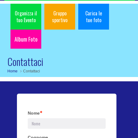
Organizza il
Gruppo
Carica le
tuo Evento
sportivo
tue foto
Album Foto
Contattaci
Home
Contattaci
*
Nome
Cognome