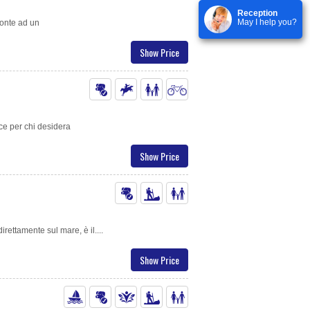
Reception
May I help you?
ronte ad un
Show Price
ice per chi desidera
Show Price
irettamente sul mare, è il....
Show Price