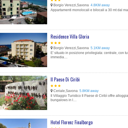
Borgio Verezzi,Savona
4.8KM away
Appartamenti monolocali e bilocali a 30 mt dal ma
Residence Villa Gloria
Borgio Verezzi,Savona
5.1KM away
E' situato in posizione privilegiata: centrale, con tu
immedia....
Il Paese Di Ciribì
Ceriale,Savona
5.8KM away
Il Villaggio Turistico Il Paese di Ciribì offre alloggi
bungalows in l....
Hotel Florenz Finalborgo