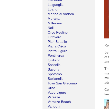
Garlenda
Laigueglia
Loano
Marina di Andora
Merana
Millesimo
Noli
Orco Feglino
Ortovero
Pian Bottello
Ren
Piana Crixia
Pietra Ligure
Be
Pontinvrea
of 
Quiliano
and
Sassello
The
Savona
mag
Spotorno
mun
Stellanello
adm
Tovo San Giacomo
Urbe
Co
Vado Ligure
lan
Varazze
Varazze Beach
Varigotti