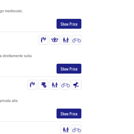
orgo medievale,
Show Price
ia direttamente sulla
Show Price
privata alla
Show Price