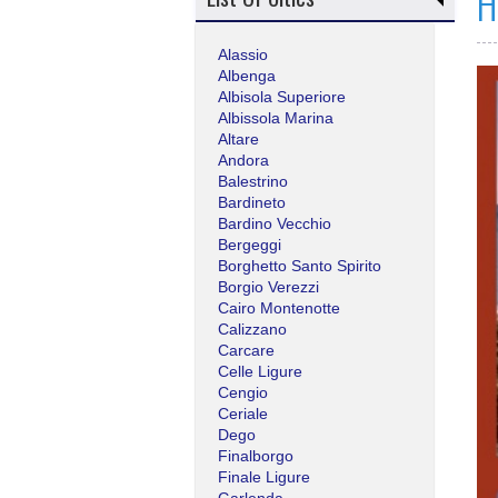
H
Alassio
Albenga
Albisola Superiore
Albissola Marina
Altare
Andora
Balestrino
Bardineto
Bardino Vecchio
Bergeggi
Borghetto Santo Spirito
Borgio Verezzi
Cairo Montenotte
Calizzano
Carcare
Celle Ligure
Cengio
Ceriale
Dego
Finalborgo
Finale Ligure