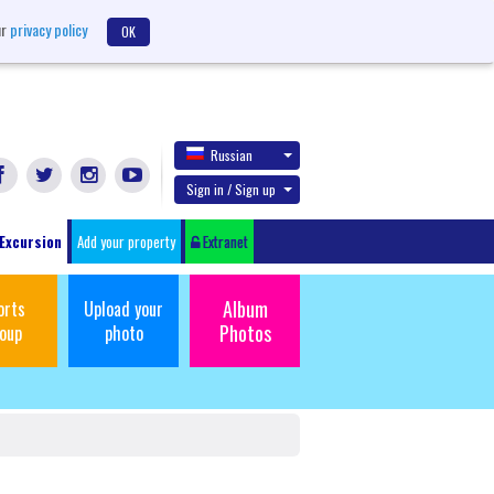
ur
privacy policy
OK
Russian
Sign in / Sign up
Excursion
Add your property
Extranet
Album
orts
Upload your
Photos
oup
photo