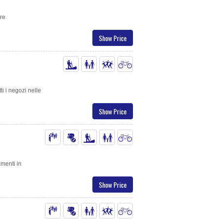
re
Show Price
tti i negozi nelle
Show Price
amenti in
Show Price