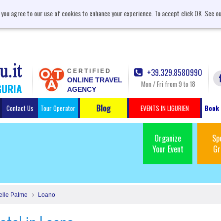
, you agree to our use of cookies to enhance your experience. To accept click OK .See o
+39.329.8580990
CERTIFIED
ONLINE TRAVEL
Mon / Fri from 9 to 18
GURIA
AGENCY
Blog
Contact Us
Tour Operator
EVENTS IN LIGURIEN
Book 
Organize
Sp
Your Event
Gr
elle Palme
Loano