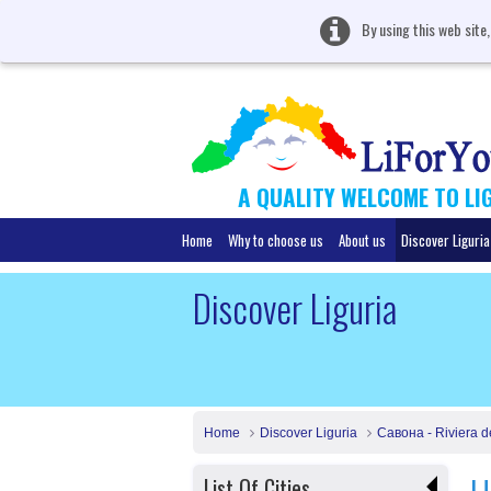
By using this web site
A QUALITY WELCOME TO LI
Home
Why to choose us
About us
Discover Liguria
Discover Liguria
Home
Discover Liguria
Савона - Riviera d
List Of Cities