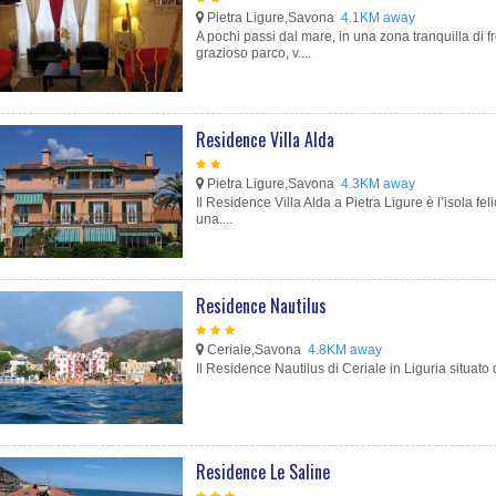
Pietra Ligure,Savona
4.1KM away
A pochi passi dal mare, in una zona tranquilla di f
grazioso parco, v....
Residence Villa Alda
Pietra Ligure,Savona
4.3KM away
Il Residence Villa Alda a Pietra Ligure è l’isola fel
una....
Residence Nautilus
Ceriale,Savona
4.8KM away
Il Residence Nautilus di Ceriale in Liguria situato d
Residence Le Saline