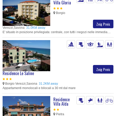
Villa Gloria
Borgio
Zeig Preis
Verezzi,Savona
31.0KM away
E' situato in posizione privilegiata: centrale, con tutti i negozi nelle immedia....
Zeig Preis
Residence Le Saline
Borgio Verezzi,Savona
31.2KM away
Appartamenti monolocali e bilocali a 30 mt dal mare
Residence
Villa Alda
Pietra