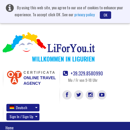
By using this web site, you agree to our use of cookies to enhance your
experience. To accept click OK .See our
privacy policy
OK
WILLKOMMEN IN LIGURIEN
+39.329.8580990
CERTIFICATA
ONLINE TRAVEL
Mo / Fr von 9-18 Uhr
AGENCY
Deutsch
Sign In / Sign Up
Home