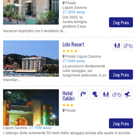
Finale
Ligure,Savona
27.3KM away
Dal 2003, la
Zeig Preis
nostra famiglia
gestisce Casa
Vacanze Isophylla con il desiderio di....
Lido Resort
Finale Ligure,Savona
27.5KM away
La posizione direttamente
sulla spiaggia, sul
Zeig Preis
lungomare pedonale, è un
importan....
Hotel
Colibri
Finale
Zeig Preis
Ligure,Savona
27.7KM away
L'albergo dista solamente 50 metri dalla spiaggia privata alla quale si accede