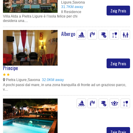
Ligure,Savona
31.7KM away
Zeig Preis
Il Residence
Villa Alda a Pietra Ligure è l’isola felice per chi
desidera una....
Albergo
Zeig Preis
Principe
Pietra Ligure,Savona
32.0KM away
A pochi passi dal mare, in una zona tranquilla di fronte ad un grazioso parco,
v....
Zeig Preis