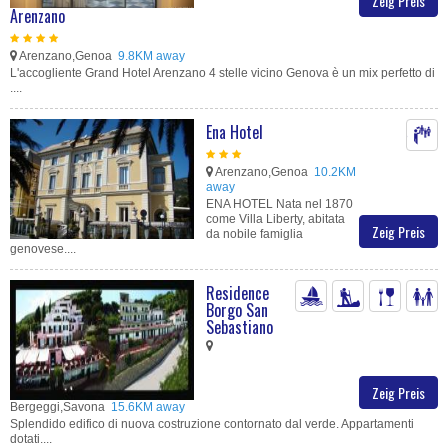
Zeig Preis
Arenzano
Arenzano,Genoa
9.8KM away
L'accogliente Grand Hotel Arenzano 4 stelle vicino Genova è un mix perfetto di
....
Ena Hotel
Arenzano,Genoa
10.2KM
away
ENA HOTEL Nata nel 1870
come Villa Liberty, abitata
Zeig Preis
da nobile famiglia
genovese....
Residence
Borgo San
Sebastiano
Zeig Preis
Bergeggi,Savona
15.6KM away
Splendido edifico di nuova costruzione contornato dal verde. Appartamenti
dotati....