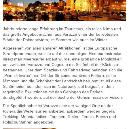
Jahrhunderte lange Erfahrung im Tourismus, ein tolles Klima und
das große Angebot machen aus Varazze einer der beliebtesten
Städte der Palmenriviera, im Sommer wie auch im Winter.
Abgesehen von allen anderen Attraktionen, ist die Europäische
Strandpromenade, welche auf der ehemaligen Eisenbahnstrecke
direkt man Meeresufer erbaut wurde, eine großartige Möglichkeit
um zwischen Varazze und Cogoleto die Schönheit der Küste zu
bestaunen. Über dem Spazier- und Fahrradweg befinden sich die
„Piani di Invrea“, ein Ort der für seine maritimen Kiefern, seine
Mimosen und die Schönheit der Landschaft berühmt ist. All diese
Schönheiten befinden sich im Naturpark „del Beigua“, in dem
regelmäßig Exkursionen mit den Geologen des Parkes
durchgeführt werden, auf der Suche der Geheimnisse der Felsen.
Für Sportliebhaber ist Varazze eine der wenigen Orte an der
Riviera die Wellensurfen anbieten, außerdem werden Segeln,
Trekking, Mountainbiken, Tauchen, Reiten, Tennis, Boccia und
Rollschuhfahren angeboten.