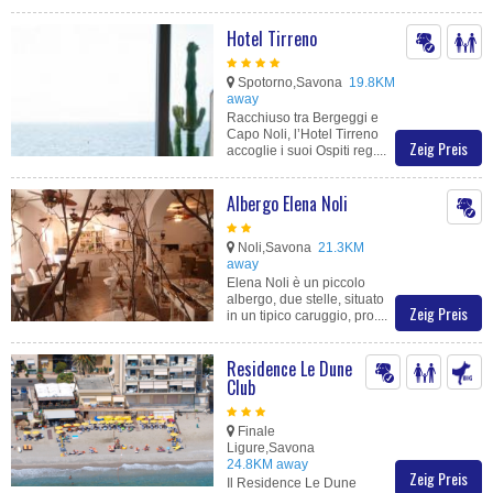
Hotel Tirreno
Spotorno,Savona
19.8KM
away
Racchiuso tra Bergeggi e
Capo Noli, l’Hotel Tirreno
Zeig Preis
accoglie i suoi Ospiti reg....
Albergo Elena Noli
Noli,Savona
21.3KM
away
Elena Noli è un piccolo
albergo, due stelle, situato
Zeig Preis
in un tipico caruggio, pro....
Residence Le Dune
Club
Finale
Ligure,Savona
24.8KM away
Zeig Preis
Il Residence Le Dune