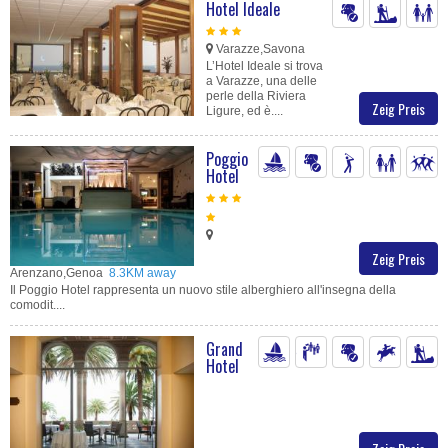
Hotel Ideale
Varazze,Savona
L’Hotel Ideale si trova
a Varazze, una delle
perle della Riviera
Zeig Preis
Ligure, ed è....
Poggio
Hotel
Zeig Preis
Arenzano,Genoa
8.3KM away
Il Poggio Hotel rappresenta un nuovo stile alberghiero all'insegna della
comodit....
Grand
Hotel