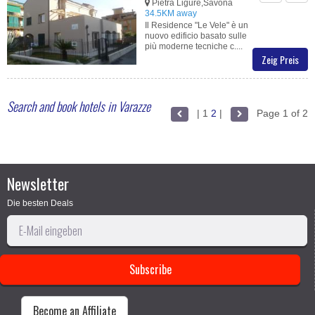
Pietra Ligure,Savona
34.5KM away
Il Residence "Le Vele" è un
nuovo edificio basato sulle
più moderne tecniche c....
Zeig Preis
Search and book hotels in Varazze
|
1
2
|
Page 1 of 2
Newsletter
Die besten Deals
Become an Affiliate