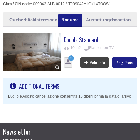
Citra / CIN code:
009042-ALB-0012 / IT009042A1OKL4TQOW
Oueberblick
Interessen
Raeume
Austattungen
Location
Double Standard
10 m2
Flat-screen TV
2
Mehr Info
Zeig Preis
ADDITIONAL TERMS
Luglio e Agosto cancellazione consentita 15 giorni prima la data di arrivo
Newsletter