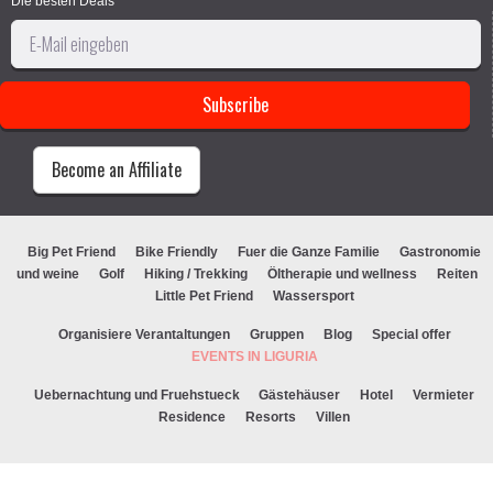
Die besten Deals
Become an Affiliate
Big Pet Friend
Bike Friendly
Fuer die Ganze Familie
Gastronomie
und weine
Golf
Hiking / Trekking
Öltherapie und wellness
Reiten
Little Pet Friend
Wassersport
Organisiere Verantaltungen
Gruppen
Blog
Special offer
EVENTS IN LIGURIA
Uebernachtung und Fruehstueck
Gästehäuser
Hotel
Vermieter
Residence
Resorts
Villen