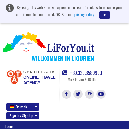
By using this web site, you agree to our use of cookies to enhance your
experience. To accept click OK .See our
privacy policy
OK
WILLKOMMEN IN LIGURIEN
+39.329.8580990
CERTIFICATA
ONLINE TRAVEL
Mo / Fr von 9-18 Uhr
AGENCY
Deutsch
Sign In / Sign Up
Home