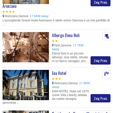
Zeig Preis
Arenzano
Arenzano,Genoa
17.6KM away
L'accogliente Grand Hotel Arenzano 4 stelle vicino Genova è un mix perfetto di
....
Albergo Elena Noli
Noli,Savona
17.7KM
away
Elena Noli è un piccolo
albergo, due stelle, situato
Zeig Preis
in un tipico caruggio, pro....
Ena Hotel
Arenzano,Genoa
17.9KM
away
ENA HOTEL Nata nel 1870
come Villa Liberty, abitata
Zeig Preis
da nobile famiglia
genovese....