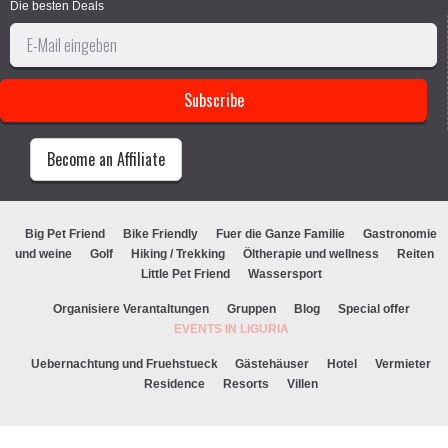
Die besten Deals
Become an Affiliate
Big Pet Friend
Bike Friendly
Fuer die Ganze Familie
Gastronomie
und weine
Golf
Hiking / Trekking
Öltherapie und wellness
Reiten
Little Pet Friend
Wassersport
Organisiere Verantaltungen
Gruppen
Blog
Special offer
EVENTS IN LIGURIA
Uebernachtung und Fruehstueck
Gästehäuser
Hotel
Vermieter
Residence
Resorts
Villen