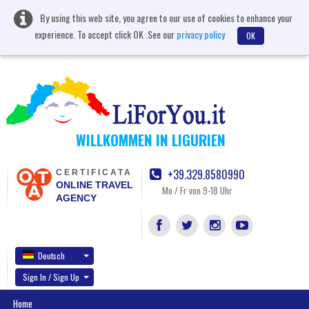
By using this web site, you agree to our use of cookies to enhance your
experience. To accept click OK .See our
privacy policy
OK
WILLKOMMEN IN LIGURIEN
+39.329.8580990
CERTIFICATA
ONLINE TRAVEL
Mo / Fr von 9-18 Uhr
AGENCY
Deutsch
Sign In / Sign Up
Home