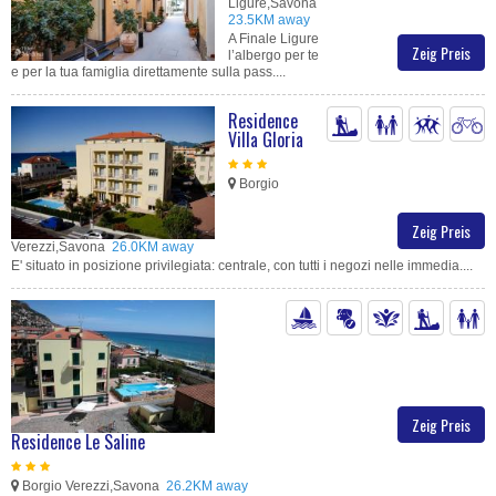
Ligure,Savona
23.5KM away
A Finale Ligure
Zeig Preis
l’albergo per te
e per la tua famiglia direttamente sulla pass....
Residence
Villa Gloria
Borgio
Zeig Preis
Verezzi,Savona
26.0KM away
E' situato in posizione privilegiata: centrale, con tutti i negozi nelle immedia....
Zeig Preis
Residence Le Saline
Borgio Verezzi,Savona
26.2KM away