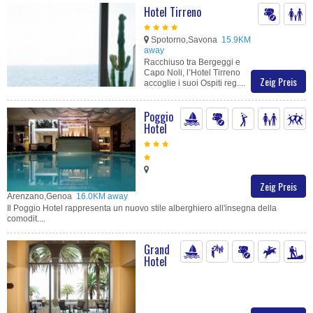
Hotel Tirreno
Spotorno,Savona
15.9KM
away
Racchiuso tra Bergeggi e
Capo Noli, l’Hotel Tirreno
Zeig Preis
accoglie i suoi Ospiti reg....
Poggio
Hotel
Zeig Preis
Arenzano,Genoa
16.0KM away
Il Poggio Hotel rappresenta un nuovo stile alberghiero all'insegna della
comodit....
Grand
Hotel