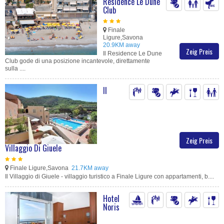
Residence Le Dune
Club
Finale
Ligure,Savona
20.9KM away
Zeig Preis
Il Residence Le Dune
Club gode di una posizione incantevole, direttamente
sulla ....
Il
Zeig Preis
Villaggio Di Giuele
Finale Ligure,Savona
21.7KM away
Il Villaggio di Giuele - villaggio turistico a Finale Ligure con appartamenti, b....
Hotel
Noris