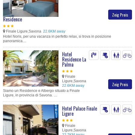
Zeig Preis
Residence
Finale Ligure,Savona
22.6KM away
Hotel Noris, per una vacanza in perfetto relax, si trova in posizione
panoramica....
Hotel
Residence La
Palma
Finale
Ligure,Savona
Zeig Preis
22.6KM away
Siamo un Residence e Albergo situato a Finale
Ligure, in provincia di Savona. ....
Hotel Palace Finale
Ligure
Finale
Ligure,Savona
22.7KM away