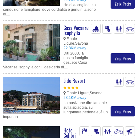
Zeig Preis
Hotel accogliente a
conduzione famigliare, dove cordialità e genuinità sono
di....
Casa Vacanze
Isophylla
Finale
Ligure,Savona
22.8KM away
Dal 2003, la
Zeig Preis
nostra famiglia
gestisce Casa
Vacanze Isophylla con il desiderio di....
Lido Resort
Finale Ligure,Savona
23.1KM away
La posizione direttamente
sulla spiaggia, sul
Zeig Preis
lungomare pedonale, è un
importan....
Hotel
Colibri