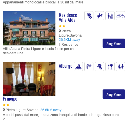
Appartamenti monolocali e bilocali a 30 mt dal mare
Residence
Villa Alda
Pietra
Ligure,Savona
26.6KM away
Zeig Preis
Il Residence
Villa Alda a Pietra Ligure è l’isola felice per chi
desidera una....
Albergo
Zeig Preis
Principe
Pietra Ligure,Savona
26.8KM away
A pochi passi dal mare, in una zona tranquilla di fronte ad un grazioso parco,
v....