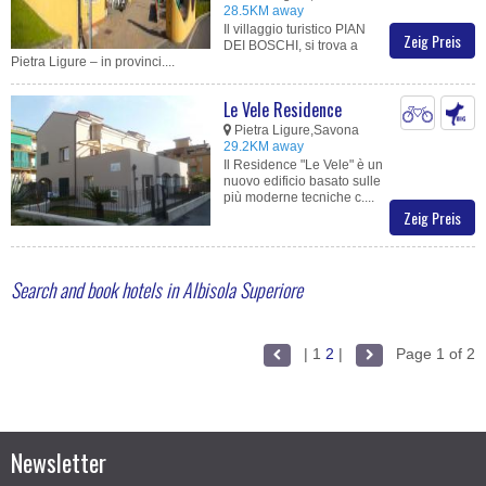
28.5KM away
Il villaggio turistico PIAN
Zeig Preis
DEI BOSCHI, si trova a
Pietra Ligure – in provinci....
Le Vele Residence
Pietra Ligure,Savona
29.2KM away
Il Residence "Le Vele" è un
nuovo edificio basato sulle
più moderne tecniche c....
Zeig Preis
Search and book hotels in Albisola Superiore
|
1
2
|
Page 1 of 2
Newsletter