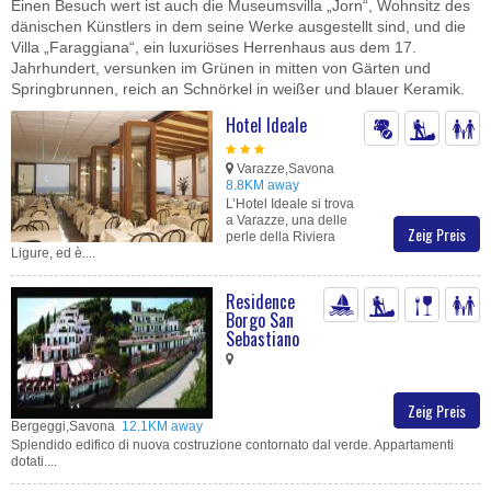
Einen Besuch wert ist auch die Museumsvilla „Jorn“, Wohnsitz des
dänischen Künstlers in dem seine Werke ausgestellt sind, und die
Villa „Faraggiana“, ein luxuriöses Herrenhaus aus dem 17.
Jahrhundert, versunken im Grünen in mitten von Gärten und
Springbrunnen, reich an Schnörkel in weißer und blauer Keramik.
Hotel Ideale
Varazze,Savona
8.8KM away
L’Hotel Ideale si trova
a Varazze, una delle
Zeig Preis
perle della Riviera
Ligure, ed è....
Residence
Borgo San
Sebastiano
Zeig Preis
Bergeggi,Savona
12.1KM away
Splendido edifico di nuova costruzione contornato dal verde. Appartamenti
dotati....