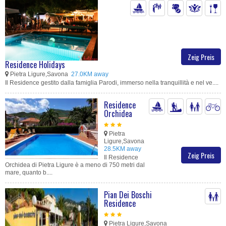
Zeig Preis
Residence Holidays
Pietra Ligure,Savona
27.0KM away
Il Residence gestito dalla famiglia Parodi, immerso nella tranquillità e nel ve....
Residence
Orchidea
Pietra
Ligure,Savona
28.5KM away
Zeig Preis
Il Residence
Orchidea di Pietra Ligure è a meno di 750 metri dal
mare, quanto b....
Pian Dei Boschi
Residence
Pietra Ligure,Savona