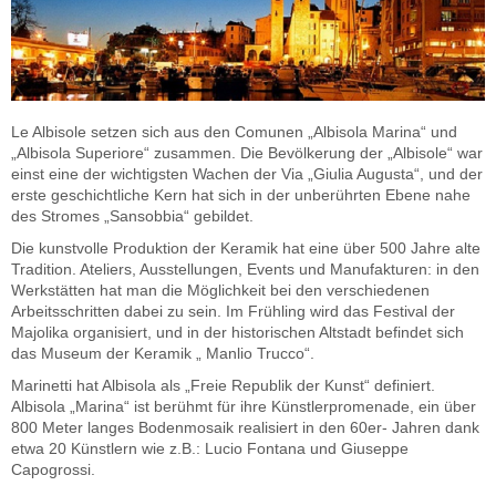
Le Albisole setzen sich aus den Comunen „Albisola Marina“ und
„Albisola Superiore“ zusammen. Die Bevölkerung der „Albisole“ war
einst eine der wichtigsten Wachen der Via „Giulia Augusta“, und der
erste geschichtliche Kern hat sich in der unberührten Ebene nahe
des Stromes „Sansobbia“ gebildet.
Die kunstvolle Produktion der Keramik hat eine über 500 Jahre alte
Tradition. Ateliers, Ausstellungen, Events und Manufakturen: in den
Werkstätten hat man die Möglichkeit bei den verschiedenen
Arbeitsschritten dabei zu sein. Im Frühling wird das Festival der
Majolika organisiert, und in der historischen Altstadt befindet sich
das Museum der Keramik „ Manlio Trucco“.
Marinetti hat Albisola als „Freie Republik der Kunst“ definiert.
Albisola „Marina“ ist berühmt für ihre Künstlerpromenade, ein über
800 Meter langes Bodenmosaik realisiert in den 60er- Jahren dank
etwa 20 Künstlern wie z.B.: Lucio Fontana und Giuseppe
Capogrossi.