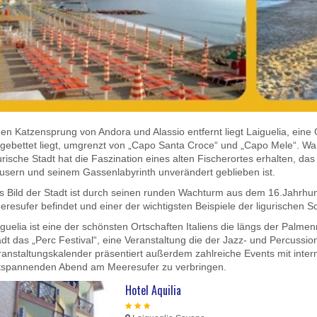
nen Katzensprung von Andora und Alassio entfernt liegt Laiguelia, eine
ngebettet liegt, umgrenzt von „Capo Santa Croce“ und „Capo Mele“. Wa
urische Stadt hat die Faszination eines alten Fischerortes erhalten, da
usern und seinem Gassenlabyrinth unverändert geblieben ist.
s Bild der Stadt ist durch seinen runden Wachturm aus dem 16.Jahrhu
resufer befindet und einer der wichtigsten Beispiele der ligurischen Sc
guelia ist eine der schönsten Ortschaften Italiens die längs der Palmen
adt das „Perc Festival“, eine Veranstaltung die der Jazz- und Percussio
ranstaltungskalender präsentiert außerdem zahlreiche Events mit intern
tspannenden Abend am Meeresufer zu verbringen.
Hotel Aquilia