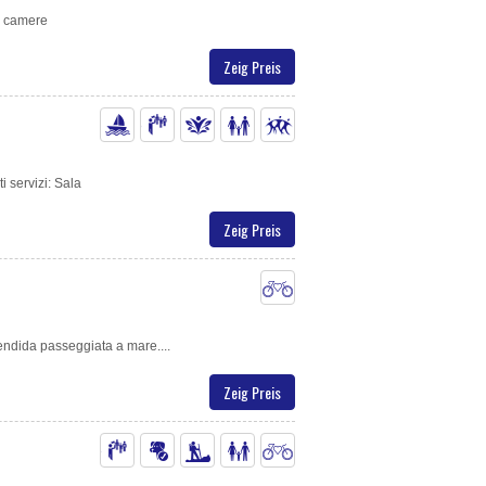
di camere
Zeig Preis
i servizi: Sala
Zeig Preis
lendida passeggiata a mare....
Zeig Preis