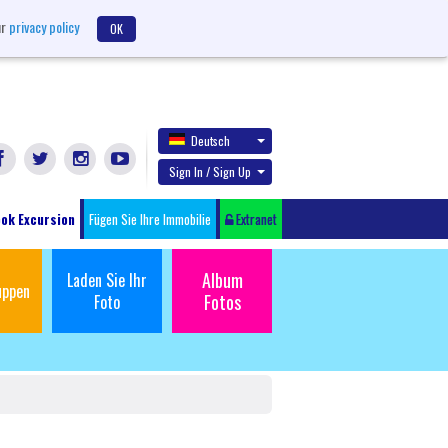
ur
privacy policy
OK
Deutsch
Sign In / Sign Up
ok Excursion
Fügen Sie Ihre Immobilie
Extranet
Album
Laden Sie Ihr
uppen
Fotos
Foto