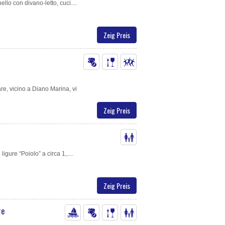
ello con divano-letto, cuci....
Zeig Preis
e, vicino a Diano Marina, vi
Zeig Preis
gure “Poiolo” a circa 1,....
Zeig Preis
re