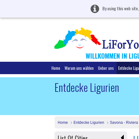
By using this web site
WILLKOMMEN IN LIG
Home
Warum uns wählen
Ueber uns
Entdecke Lig
Entdecke Ligurien
Home
Entdecke Ligurien
Savona - Riviera
List Of Cities