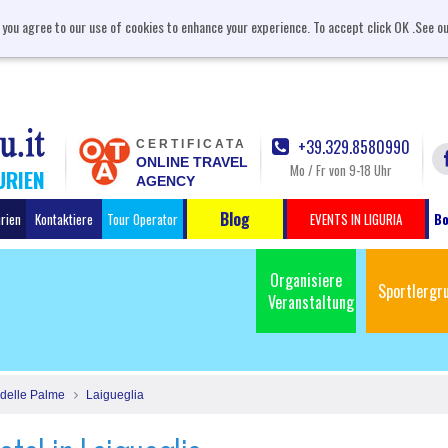
, you agree to our use of cookies to enhance your experience. To accept click OK .See o
+39.329.8580990
CERTIFICATA
ONLINE TRAVEL
Mo / Fr von 9-18 Uhr
URIEN
AGENCY
Blog
urien
Kontaktiere
Tour Operator
EVENTS IN LIGURIA
Bo
Organisiere
Sportlergr
Veranstaltung
 delle Palme
Laigueglia