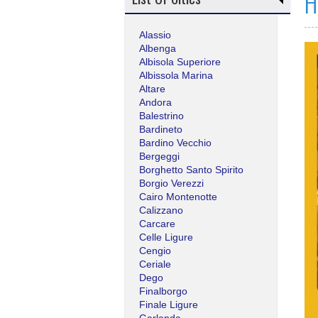
H
Alassio
Albenga
Albisola Superiore
Albissola Marina
Altare
Andora
Balestrino
Bardineto
Bardino Vecchio
Bergeggi
Borghetto Santo Spirito
Borgio Verezzi
Cairo Montenotte
Calizzano
Carcare
Celle Ligure
Cengio
Ceriale
Dego
Finalborgo
Finale Ligure