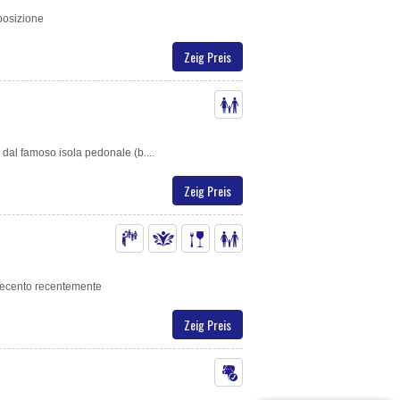
 posizione
Zeig Preis
 dal famoso isola pedonale (b....
Zeig Preis
uecento recentemente
Zeig Preis