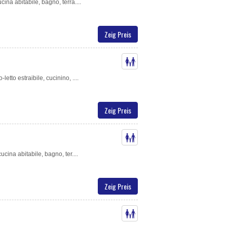
cina abitabile, bagno, terra....
Zeig Preis
etto estraibile, cucinino, ....
Zeig Preis
ucina abitabile, bagno, ter....
Zeig Preis