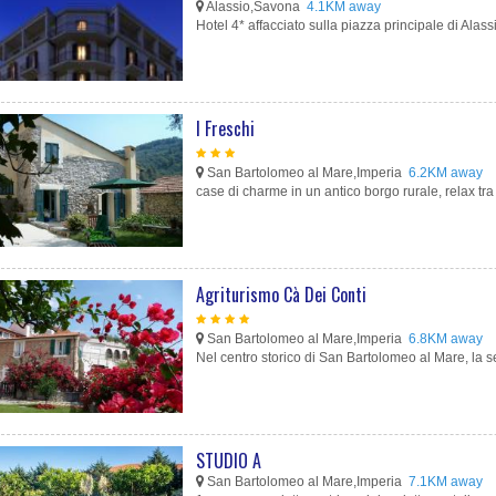
Alassio,Savona
4.1KM away
Hotel 4* affacciato sulla piazza principale di Alass
I Freschi
San Bartolomeo al Mare,Imperia
6.2KM away
case di charme in un antico borgo rurale, relax tra 
Agriturismo Cà Dei Conti
San Bartolomeo al Mare,Imperia
6.8KM away
Nel centro storico di San Bartolomeo al Mare, la s
STUDIO A
San Bartolomeo al Mare,Imperia
7.1KM away