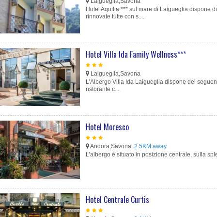
Laigueglia,Savona
Hotel Aquilia *** sul mare di Laigueglia dispone 
rinnovate tutte con s....
Hotel Villa Ida Family Wellness***
Laigueglia,Savona
L’Albergo Villa Ida Laigueglia dispone dei seguent
ristorante c....
Hotel Moresco
Andora,Savona
2.5KM away
L’albergo è situato in posizione centrale, sulla sp
Hotel Centrale Curtis