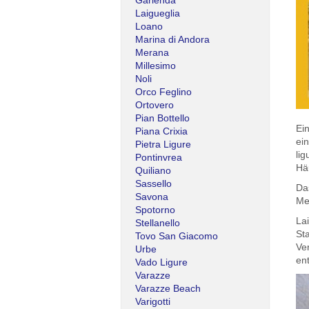
Garlenda
Laigueglia
Loano
Marina di Andora
Merana
Millesimo
Noli
Orco Feglino
Ortovero
Pian Bottello
Ei
Piana Crixia
ei
Pietra Ligure
lig
Pontinvrea
Hä
Quiliano
Sassello
Da
Savona
Mee
Spotorno
Lai
Stellanello
St
Tovo San Giacomo
Ve
Urbe
en
Vado Ligure
Varazze
Varazze Beach
Varigotti