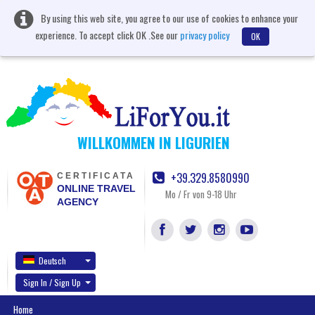
By using this web site, you agree to our use of cookies to enhance your
experience. To accept click OK .See our
privacy policy
OK
WILLKOMMEN IN LIGURIEN
+39.329.8580990
CERTIFICATA
ONLINE TRAVEL
Mo / Fr von 9-18 Uhr
AGENCY
Deutsch
Sign In / Sign Up
Home