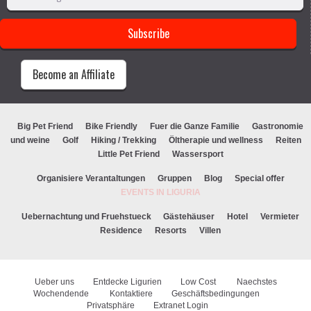
Become an Affiliate
Big Pet Friend
Bike Friendly
Fuer die Ganze Familie
Gastronomie
und weine
Golf
Hiking / Trekking
Öltherapie und wellness
Reiten
Little Pet Friend
Wassersport
Organisiere Verantaltungen
Gruppen
Blog
Special offer
EVENTS IN LIGURIA
Uebernachtung und Fruehstueck
Gästehäuser
Hotel
Vermieter
Residence
Resorts
Villen
Ueber uns
Entdecke Ligurien
Low Cost
Naechstes
Wochendende
Kontaktiere
Geschäftsbedingungen
Privatsphäre
Extranet Login