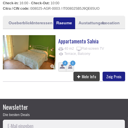
Check-in:
16:00 -
Check-Out:
10:00
Citra / CIN code:
008025-AGR-0003 / IT008025B5J9QE65UO
Oueberblick
Interessen
Raeume
Austattungen
Location
Appartamento Salvia
40 m2
Flat-screen TV
Terrace, Balcony
4
1
Mehr Info
Zeig Preis
Newsletter
Die besten Deals