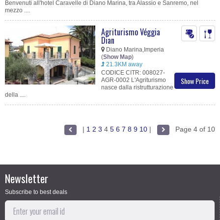
Benvenuti all'hotel Caravelle di Diano Marina, tra Alassio e Sanremo, nel
mezzo ....
Agriturismo Véggia
Dian
Diano Marina,Imperia
(
Show Map
)
21.3KM away
CODICE CITR: 008027-
Show Price
AGR-0002 L'Agriturismo
nasce dalla ristrutturazione
della ....
|
1
2
3
4
5
6
7
8
9
10
|
Page 4 of 10
Newsletter
Subscribe to best deals