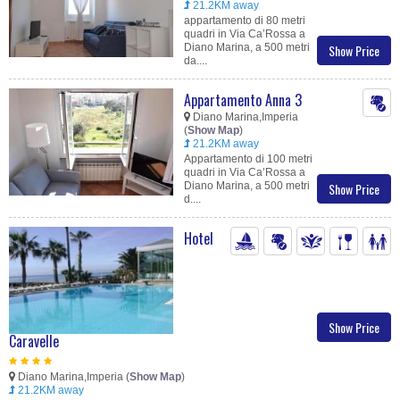
21.2KM away
appartamento di 80 metri
quadri in Via Ca’Rossa a
Diano Marina, a 500 metri
Show Price
da....
Appartamento Anna 3
Diano Marina,Imperia
(
Show Map
)
21.2KM away
Appartamento di 100 metri
quadri in Via Ca’Rossa a
Diano Marina, a 500 metri
Show Price
d....
Hotel
Show Price
Caravelle
Diano Marina,Imperia (
Show Map
)
21.2KM away