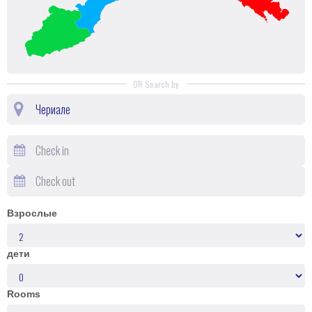
OR Search by
Взрослые
дети
Rooms