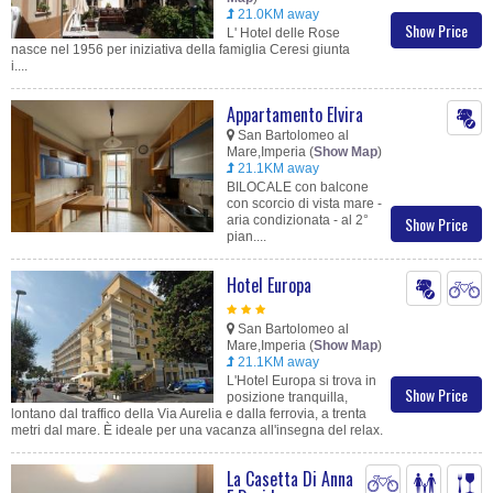
21.0KM away
Show Price
L' Hotel delle Rose
nasce nel 1956 per iniziativa della famiglia Ceresi giunta
i....
Appartamento Elvira
San Bartolomeo al
Mare,Imperia (
Show Map
)
21.1KM away
BILOCALE con balcone
con scorcio di vista mare -
aria condizionata - al 2°
Show Price
pian....
Hotel Europa
San Bartolomeo al
Mare,Imperia (
Show Map
)
21.1KM away
L'Hotel Europa si trova in
Show Price
posizione tranquilla,
lontano dal traffico della Via Aurelia e dalla ferrovia, a trenta
metri dal mare. È ideale per una vacanza all'insegna del relax.
La Casetta Di Anna