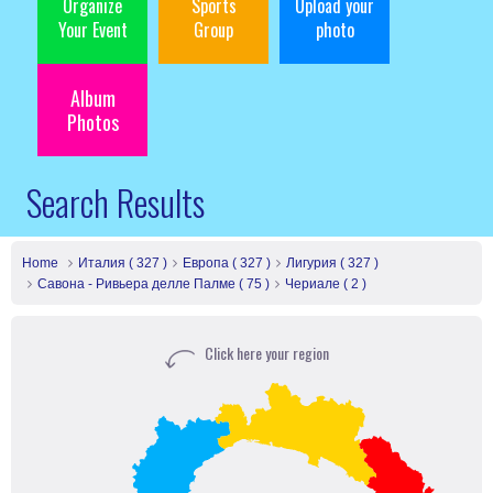
Organize
Sports
Upload your
Your Event
Group
photo
Album
Photos
Search Results
Home
Италия ( 327 )
Европа ( 327 )
Лигурия ( 327 )
Савона - Ривьера делле Палме ( 75 )
Чериале ( 2 )
Click here your region