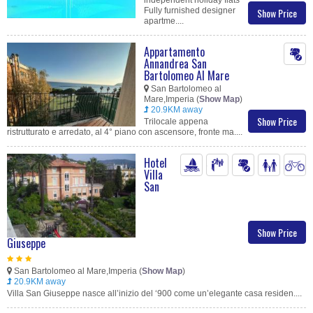
independent holiday flats
Fully furnished designer
Show Price
apartme....
Appartamento
Annandrea San
Bartolomeo Al Mare
San Bartolomeo al
Mare,Imperia (
Show Map
)
20.9KM away
Show Price
Trilocale appena
ristrutturato e arredato, al 4° piano con ascensore, fronte ma....
Hotel
Villa
San
Show Price
Giuseppe
San Bartolomeo al Mare,Imperia (
Show Map
)
20.9KM away
Villa San Giuseppe nasce all’inizio del ‘900 come un’elegante casa residen....