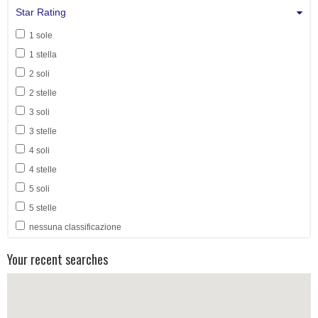
Star Rating
1 sole
1 stella
2 soli
2 stelle
3 soli
3 stelle
4 soli
4 stelle
5 soli
5 stelle
nessuna classificazione
Your recent searches