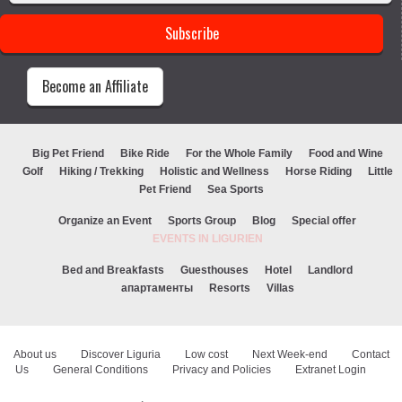
Become an Affiliate
Big Pet Friend
Bike Ride
For the Whole Family
Food and Wine
Golf
Hiking / Trekking
Holistic and Wellness
Horse Riding
Little
Pet Friend
Sea Sports
Organize an Event
Sports Group
Blog
Special offer
EVENTS IN LIGURIEN
Bed and Breakfasts
Guesthouses
Hotel
Landlord
апартаменты
Resorts
Villas
About us
Discover Liguria
Low cost
Next Week-end
Contact
Us
General Conditions
Privacy and Policies
Extranet Login