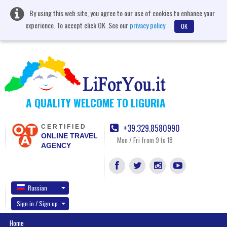
By using this web site, you agree to our use of cookies to enhance your
experience. To accept click OK .See our
privacy policy
OK
A QUALITY WELCOME TO LIGURIA
+39.329.8580990
CERTIFIED
ONLINE TRAVEL
Mon / Fri from 9 to 18
AGENCY
Russian
Sign in / Sign up
Home