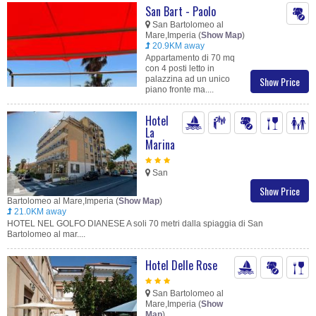
San Bart - Paolo
San Bartolomeo al
Mare,Imperia (
Show Map
)
20.9KM away
Appartamento di 70 mq
con 4 posti letto in
palazzina ad un unico
Show Price
piano fronte ma....
Hotel
La
Marina
San
Show Price
Bartolomeo al Mare,Imperia (
Show Map
)
21.0KM away
HOTEL NEL GOLFO DIANESE A soli 70 metri dalla spiaggia di San
Bartolomeo al mar....
Hotel Delle Rose
San Bartolomeo al
Mare,Imperia (
Show
Map
)