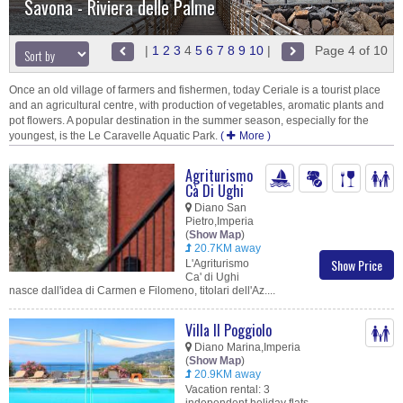
Savona - Riviera delle Palme
|
1
2
3
4
5
6
7
8
9
10
|
Page 4 of 10
Once an old village of farmers and fishermen, today Ceriale is a tourist place
and an agricultural centre, with production of vegetables, aromatic plants and
pot flowers. A popular destination in the summer season, especially for the
youngest, is the Le Caravelle Aquatic Park.
(
More
)
Agriturismo
Cà Di Ughi
Diano San
Pietro,Imperia
(
Show Map
)
20.7KM away
Show Price
L'Agriturismo
Ca' di Ughi
nasce dall'idea di Carmen e Filomeno, titolari dell'Az....
Villa Il Poggiolo
Diano Marina,Imperia
(
Show Map
)
20.9KM away
Vacation rental: 3