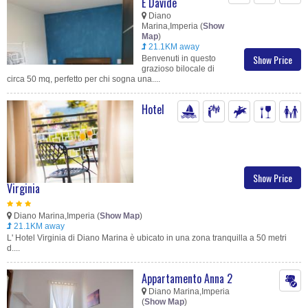
E Davide
Diano
Marina,Imperia (
Show
Map
)
21.1KM away
Show Price
Benvenuti in questo
grazioso bilocale di
circa 50 mq, perfetto per chi sogna una....
Hotel
Show Price
Virginia
Diano Marina,Imperia (
Show Map
)
21.1KM away
L' Hotel Virginia di Diano Marina è ubicato in una zona tranquilla a 50 metri
d....
Appartamento Anna 2
Diano Marina,Imperia
(
Show Map
)