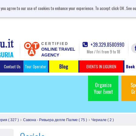
, you agree to our use of cookies to enhance your experience. To accept click OK .See o
+39.329.8580990
CERTIFIED
ONLINE TRAVEL
Mon / Fri from 9 to 18
GURIA
AGENCY
Blog
Contact Us
Tour Operator
EVENTS IN LIGURIEN
Book 
Organize
Sp
Your Event
Gr
урия ( 327 )
Савона - Ривьера делле Палме ( 75 )
Чериале ( 2 )