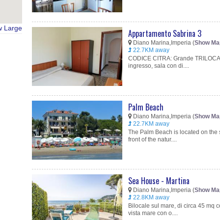
w Large
Appartamento Sabrina 3
Diano Marina,Imperia (
Show Ma
22.7KM away
CODICE CITRA: Grande TRILOCALE, 
ingresso, sala con di....
Palm Beach
Diano Marina,Imperia (
Show Ma
22.7KM away
The Palm Beach is located on the 
front of the natur....
Sea House - Martina
Diano Marina,Imperia (
Show Ma
22.8KM away
Bilocale sul mare, di circa 45 mq
vista mare con o....