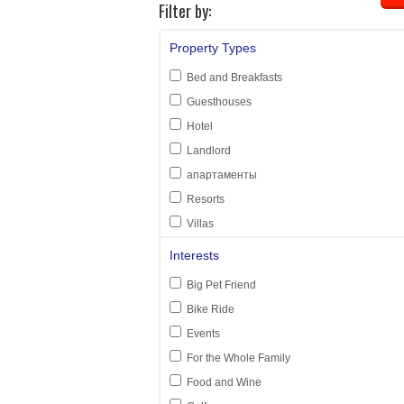
Filter by:
Property Types
Bed and Breakfasts
Guesthouses
Hotel
Landlord
апартаменты
Resorts
Villas
Interests
Big Pet Friend
Bike Ride
Events
For the Whole Family
Food and Wine