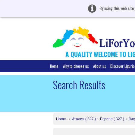
By using this web site
A QUALITY WELCOME TO LI
Home
Why to choose us
About us
Discover Liguria
Search Results
Home
Италия ( 327 )
Европа ( 327 )
Лиг