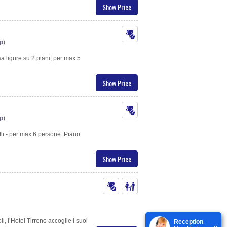
Show Price
p
)
a ligure su 2 piani, per max 5
Show Price
p
)
lli - per max 6 persone. Piano
Show Price
, l’Hotel Tirreno accoglie i suoi
Reception