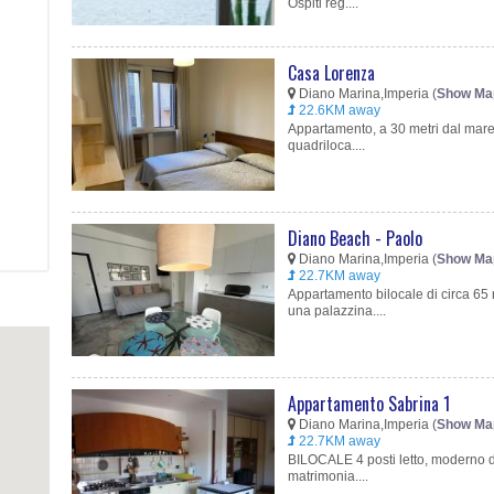
Ospiti reg....
Casa Lorenza
Diano Marina,Imperia (
Show Ma
22.6KM away
Appartamento, a 30 metri dal mare,
quadriloca....
Diano Beach - Paolo
Diano Marina,Imperia (
Show Ma
22.7KM away
Appartamento bilocale di circa 65 
una palazzina....
Appartamento Sabrina 1
Diano Marina,Imperia (
Show Ma
22.7KM away
BILOCALE 4 posti letto, moderno do
matrimonia....