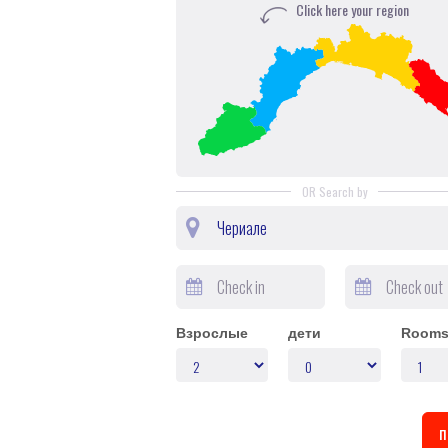
Click here your region
OR Search by
Взрослые
дети
Room