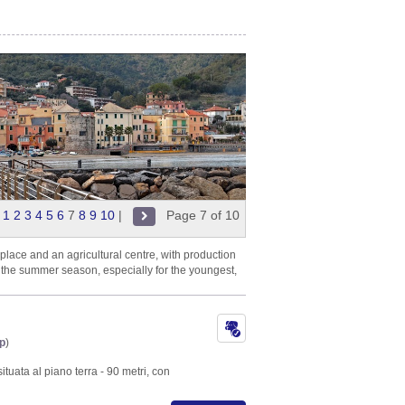
|
1
2
3
4
5
6
7
8
9
10
|
Page 7 of 10
 place and an agricultural centre, with production
n the summer season, especially for the youngest,
p
)
situata al piano terra - 90 metri, con