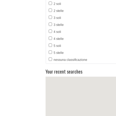
2 soli
2 stelle
3 soli
3 stelle
4 soli
4 stelle
5 soli
5 stelle
nessuna classificazione
Your recent searches