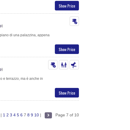
Show Price
p
)
o piano di una palazzina, appena
Show Price
p
)
no e terrazzo, ma è anche in
Show Price
|
1
2
3
4
5
6
7
8
9
10
|
Page 7 of 10