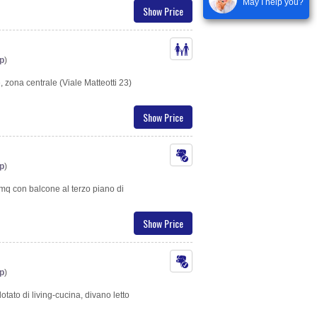
May I help you?
Show Price
p
)
 zona centrale (Viale Matteotti 23)
Show Price
p
)
mq con balcone al terzo piano di
Show Price
p
)
tato di living-cucina, divano letto