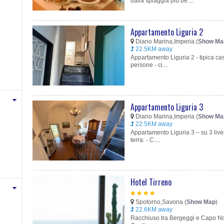
dalla spiaggia più be....
Appartamento Liguria 2
Diano Marina,Imperia (
Show Ma
22.5KM away
Appartamento Liguria 2 - tipica cas
persone - ci....
Appartamento Liguria 3
Diano Marina,Imperia (
Show Ma
22.5KM away
Appartamento Liguria 3 – su 3 live
terra: - C....
Hotel Tirreno
Spotorno,Savona (
Show Map
)
22.6KM away
Racchiuso tra Bergeggi e Capo Noli