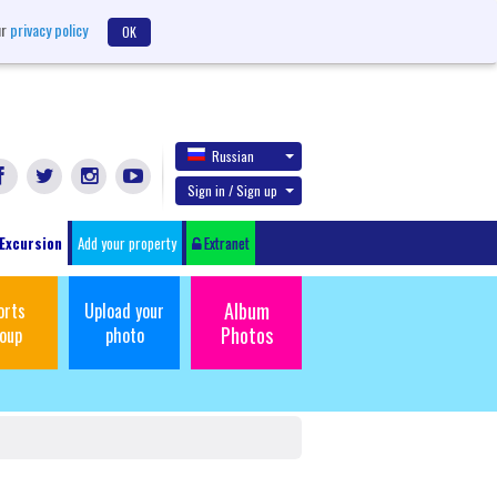
ur
privacy policy
OK
Russian
Sign in / Sign up
Excursion
Add your property
Extranet
Album
orts
Upload your
Photos
oup
photo