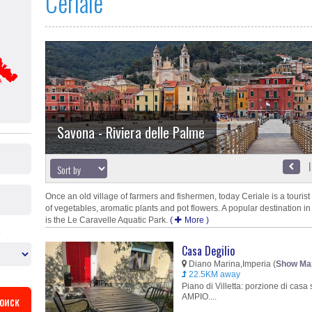
Ceriale
Savona - Riviera delle Palme
Once an old village of farmers and fishermen, today Ceriale is a tourist
of vegetables, aromatic plants and pot flowers. A popular destination i
is the Le Caravelle Aquatic Park.
(
More
)
s
Casa Degilio
Diano Marina,Imperia (
Show Ma
22.5KM away
Piano di Villetta: porzione di casa 
AMPIO....