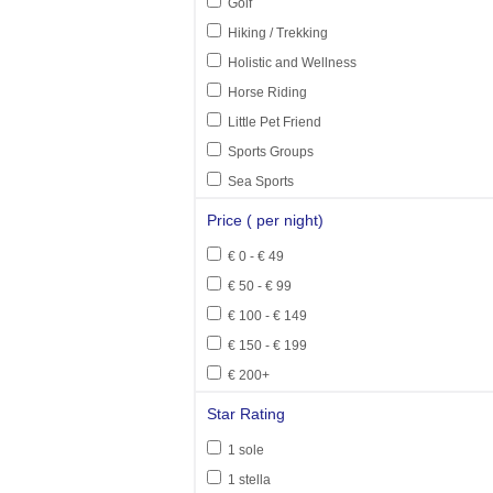
Golf
Hiking / Trekking
Holistic and Wellness
Horse Riding
Little Pet Friend
Sports Groups
Sea Sports
Price ( per night)
€ 0 - € 49
€ 50 - € 99
€ 100 - € 149
€ 150 - € 199
€ 200+
Star Rating
1 sole
1 stella