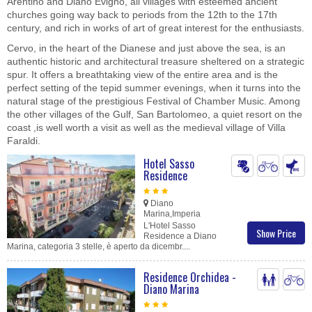
Arentino and Diano Evigno, all villages with esteemed ancient
churches going way back to periods from the 12th to the 17th
century, and rich in works of art of great interest for the enthusiasts.
Cervo, in the heart of the Dianese and just above the sea, is an
authentic historic and architectural treasure sheltered on a strategic
spur. It offers a breathtaking view of the entire area and is the
perfect setting of the tepid summer evenings, when it turns into the
natural stage of the prestigious Festival of Chamber Music. Among
the other villages of the Gulf, San Bartolomeo, a quiet resort on the
coast ,is well worth a visit as well as the medieval village of Villa
Faraldi.
Hotel Sasso
Residence
Diano
Marina,Imperia
L'Hotel Sasso
Show Price
Residence a Diano
Marina, categoria 3 stelle, è aperto da dicembr....
Residence Orchidea -
Diano Marina