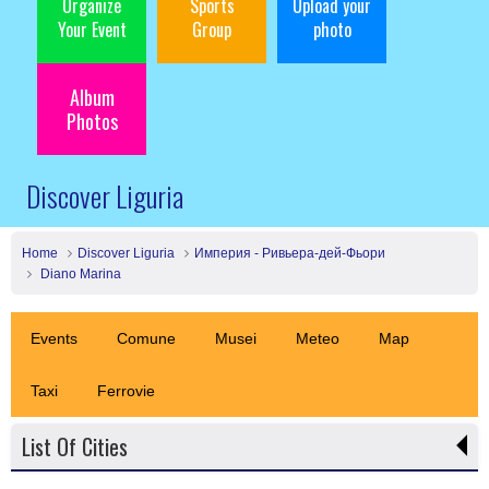
Organize
Sports
Upload your
Your Event
Group
photo
Album
Photos
Discover Liguria
Home
Discover Liguria
Империя - Ривьера-дей-Фьори
Diano Marina
Events
Comune
Musei
Meteo
Map
Taxi
Ferrovie
List Of Cities