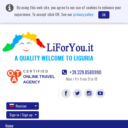
By using this web site, you agree to our use of cookies to enhance your
experience. To accept click OK .See our
privacy policy
OK
A QUALITY WELCOME TO LIGURIA
+39.329.8580990
CERTIFIED
ONLINE TRAVEL
Mon / Fri from 9 to 18
AGENCY
Russian
Sign in / Sign up
Home