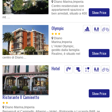
Diano Marina,Imperia
Centro residenziale con
appartamenti spaziosi e
Show Price
ben arredati, situato a 400
mt. ....
Olympic
Diano
Marina,Imperia
L' Hotel Olympic,
gestito dalla famiglia
Show Price
Realino, è situato nel
centro di Diano....
Hotel
Show Price
Ristorante Il Caminetto
Diano Marina,Imperia
Benvenuti al Caminetto, Albergo – Hotel - Ristorante o Locanda B&B, se