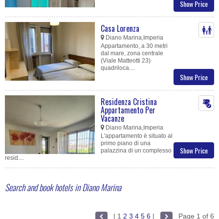
Show Price
Casa Lorenza
Diano Marina,Imperia
Appartamento, a 30 metri
dal mare, zona centrale
(Viale Matteotti 23)
quadriloca....
Show Price
Residenza Cristina
Appartamento Per
Vacanze
Diano Marina,Imperia
L'appartamento è situato al
primo piano di una
Show Price
palazzina di un complesso
resid....
Search and book hotels in Diano Marina
|
1
2
3
4
5
6
|
Page 1 of 6