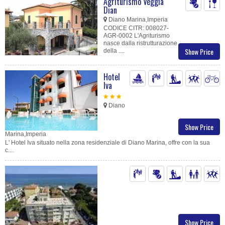
Agriturismo Véggia
Dian
Diano Marina,Imperia
CODICE CITR: 008027-
AGR-0002 L'Agriturismo
nasce dalla ristrutturazione
Show Price
della ....
Hotel
Iva
Diano
Show Price
Marina,Imperia
L' Hotel Iva situato nella zona residenziale di Diano Marina, offre con la sua
c....
Show Price