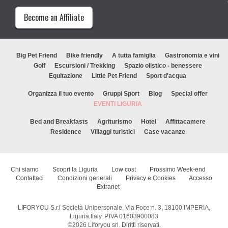
Become an Affiliate
Big Pet Friend
Bike friendly
A tutta famiglia
Gastronomia e vini
Golf
Escursioni / Trekking
Spazio olistico - benessere
Equitazione
Little Pet Friend
Sport d'acqua
Organizza il tuo evento
Gruppi Sport
Blog
Special offer
EVENTI LIGURIA
Bed and Breakfasts
Agriturismo
Hotel
Affittacamere
Residence
Villaggi turistici
Case vacanze
Chi siamo
Scopri la Liguria
Low cost
Prossimo Week-end
Contattaci
Condizioni generali
Privacy e Cookies
Accesso
Extranet
LIFORYOU S.r.l Società Unipersonale, Via Foce n. 3, 18100 IMPERIA,
Liguria,Italy. P.IVA 01603900083
©2026
Liforyou srl
. Diritti riservati.