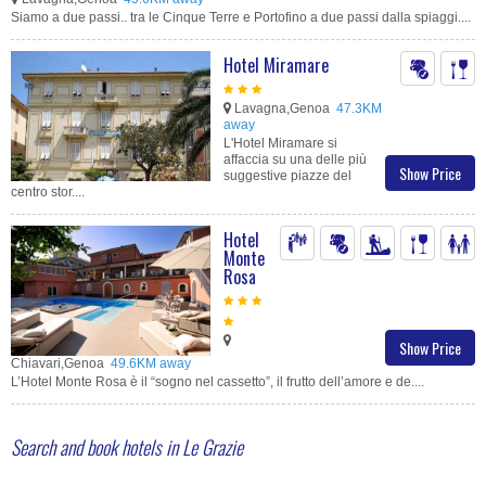
Siamo a due passi.. tra le Cinque Terre e Portofino a due passi dalla spiaggi....
Hotel Miramare
Lavagna,Genoa
47.3KM
away
L'Hotel Miramare si
affaccia su una delle più
Show Price
suggestive piazze del
centro stor....
Hotel
Monte
Rosa
Show Price
Chiavari,Genoa
49.6KM away
L’Hotel Monte Rosa è il “sogno nel cassetto”, il frutto dell’amore e de....
Search and book hotels in Le Grazie