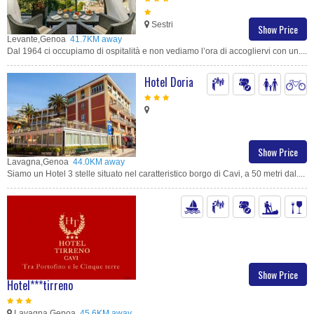
Sestri
Show Price
Levante,Genoa
41.7KM away
Dal 1964 ci occupiamo di ospitalità e non vediamo l’ora di accogliervi con un....
Hotel Doria
Show Price
Lavagna,Genoa
44.0KM away
Siamo un Hotel 3 stelle situato nel caratteristico borgo di Cavi, a 50 metri dal....
Show Price
Hotel***tirreno
Lavagna,Genoa
45.6KM away