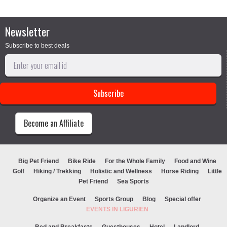
Newsletter
Subscribe to best deals
Become an Affiliate
Big Pet Friend
Bike Ride
For the Whole Family
Food and Wine
Golf
Hiking / Trekking
Holistic and Wellness
Horse Riding
Little
Pet Friend
Sea Sports
Organize an Event
Sports Group
Blog
Special offer
EVENTS IN LIGURIEN
Bed and Breakfasts
Guesthouses
Hotel
Landlord