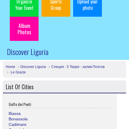
Organize
Sports
Upload your
Your Event
Group
photo
Album
Photos
Discover Liguria
Home
Discover Liguria
Специя - 5 Терре - залив Поэтов
Le Grazie
List Of Cities
Golfo dei Poeti
Biassa
Bonassola
Cadimare