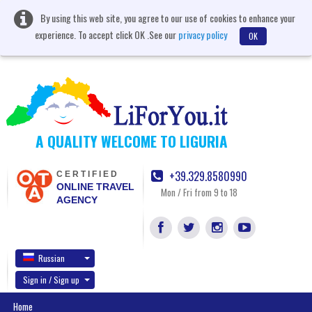
By using this web site, you agree to our use of cookies to enhance your
experience. To accept click OK .See our
privacy policy
OK
A QUALITY WELCOME TO LIGURIA
+39.329.8580990
CERTIFIED
ONLINE TRAVEL
Mon / Fri from 9 to 18
AGENCY
Russian
Sign in / Sign up
Home