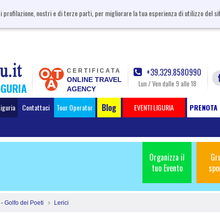
i profilazione, nostri e di terze parti, per migliorare la tua esperienza di utilizzo del 
+39.329.8580990
CERTIFICATA
ONLINE TRAVEL
Lun / Ven dalle 9 alle 18
IGURIA
AGENCY
Blog
Liguria
Contattaci
Tour Operator
EVENTI LIGURIA
PRENOTA 
Organizza il
Gr
tuo Evento
spo
 - Golfo dei Poeti
Lerici