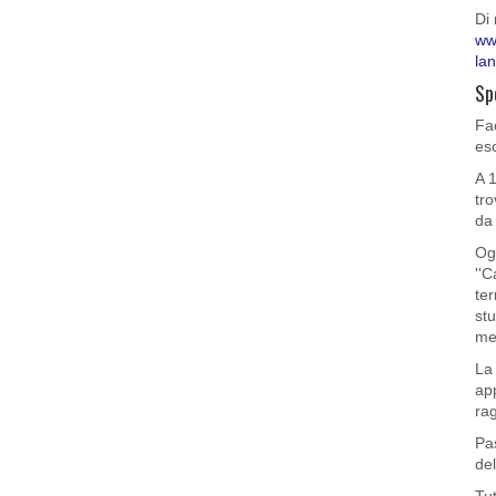
Di 
ww
la
Sp
Fa
esc
A 1
tro
da 
Ogn
''C
ter
st
me
La 
app
rag
Pas
del