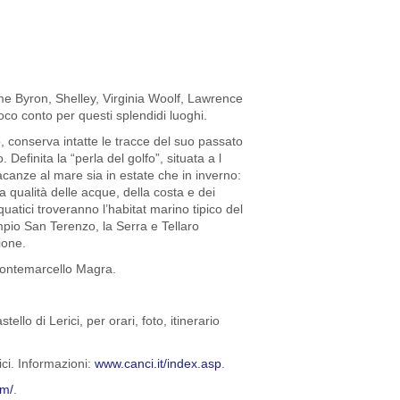
 come Byron, Shelley, Virginia Woolf, Lawrence
co conto per questi splendidi luoghi.
o, conserva intatte le tracce del suo passato
Definita la “perla del golfo”, situata a l
acanze al mare sia in estate che in inverno:
 qualità delle acque, della costa e dei
uatici troveranno l’habitat marino tipico del
mpio San Terenzo, la Serra e Tellaro
ione.
 Montemarcello Magra.
llo di Lerici, per orari, foto, itinerario
ici. Informazioni:
www.canci.it/index.asp
.
om/
.