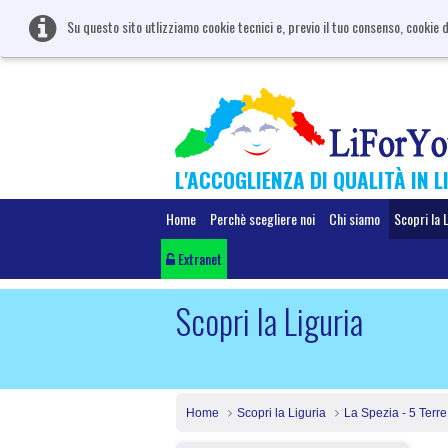
Su questo sito utlizziamo cookie tecnici e, previo il tuo consenso, cookie d
L'ACCOGLIENZA DI QUALITÀ IN L
Home
Perchè scegliere noi
Chi siamo
Scopri la 
Extranet
Scopri la Liguria
Home
Scopri la Liguria
La Spezia - 5 Terre