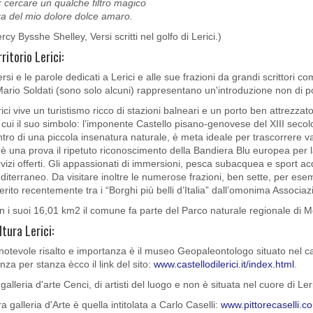
 cercare un qualche filtro magico
ra del mio dolore dolce amaro.
rcy Bysshe Shelley, Versi scritti nel golfo di Lerici.)
ritorio Lerici:
ersi e le parole dedicati a Lerici e alle sue frazioni da grandi scrittori
ario Soldati (sono solo alcuni) rappresentano un'introduzione non di po
ici vive un turistismo ricco di stazioni balneari e un porto ben attrezzat
 cui il suo simbolo: l’imponente Castello pisano-genovese del XIII secolo. 
tro di una piccola insenatura naturale, è meta ideale per trascorrere v
è una prova il ripetuto riconoscimento della Bandiera Blu europea per la
vizi offerti. Gli appassionati di immersioni, pesca subacquea e sport acq
iterraneo. Da visitare inoltre le numerose frazioni, ben sette, per ese
erito recentemente tra i “Borghi più belli d’Italia” dall’omonima Associaz
n i suoi 16,01 km2 il comune fa parte del Parco naturale regionale di
ltura Lerici:
notevole risalto e importanza è il museo Geopaleontologo situato nel caste
nza per stanza ècco il link del sito:
www.castellodilerici.it/index.html
.
galleria d'arte Cenci, di artisti del luogo e non è situata nel cuore di Ler
ra galleria d'Arte è quella intitolata a Carlo Caselli:
www.pittorecaselli.c