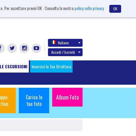
sito. Per accettare premi OK . Consulta la nostra
policy sulla privacy
OK
Italiano
Accedi / Iscriviti
LE ESCURSIONI
Inserisci la Tua Struttura
Album Foto
uppo
Carica le
rtivo
tue foto