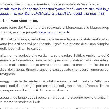
notevole rilievo, maggiormente storico è il castello di San Terenzo:
w.culturaitalia.it/opencms/opencms/system/modules/com.culturaitalia_s
nguage=it&case=&id=oai%3Aculturaitalia.it%3Amuseiditalia-mus_492
.
ort ed Escursioni Lerici:
cente parte del Parco naturale regionale di Montemarcello Magra, propon
ursioni, eventi e progetti
www.parcomagra.it/
.
 Km dal capoluogo, nella baia della Venere Azzurra, è stato realizzato u
vano impianti sportivi per il tennis, il golf, due piscine di cui una olimp
golf, luoghi di affitto canoe.
i anno, nel periodo che va da marzo a ottobre, l'Ufficio Ambiente del Co
amminare Domadano'', una serie di percorsi guidati e gratuiti durante i 
ritorio e allo stesso tempo avere informazioni storiche, naturalistiche e c
udiosi della zona. Rimembrando le passeggiate che fecero numerosi poet
ravigliosa.
maggior parte dei sentieri transitabili è inserita nel circuito dell'Alta vi
assionati di trekking di percorrere a piedi gran parte dell'area collinare
giungere eccellenti punti di accesso al mare.
seggiando lungo questi percorsi, si potranno scoprire rovine di antichi b
la memoria storica di Lerici.