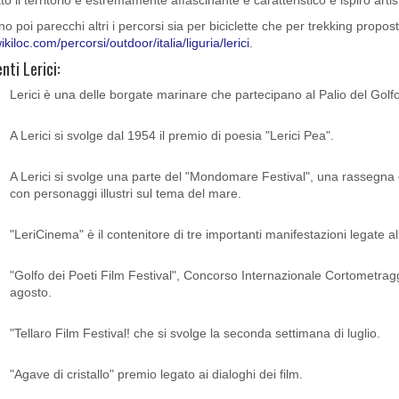
to il territorio è estremamente affascinante e caratteristico e ispirò artisti
o poi parecchi altri i percorsi sia per biciclette che per trekking propost
wikiloc.com/percorsi/outdoor/italia/liguria/lerici
.
nti Lerici:
Lerici è una delle borgate marinare che partecipano al Palio del Golfo
A Lerici si svolge dal 1954 il premio di poesia "Lerici Pea".
A Lerici si svolge una parte del "Mondomare Festival", una rassegna di
con personaggi illustri sul tema del mare.
"LeriCinema" è il contenitore di tre importanti manifestazioni legate a
"Golfo dei Poeti Film Festival", Concorso Internazionale Cortometragg
agosto.
"Tellaro Film Festival! che si svolge la seconda settimana di luglio.
"Agave di cristallo" premio legato ai dialoghi dei film.