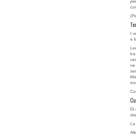
per
cu
(Pe
Ter
I v
e M
Ler
tra
cen
ne 
ser
Med
ins
Co
Cu
Di 
sta
La 
Alt