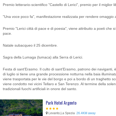
Premio letterario-scientifico "Castello di Lerici", premio per il miglior l
"Una voce poco fa", manifestazione realizzata per rendere omaggio 
Premio "Lerici città di pace e di poesia", viene attribuito a poeti che si
pace.
Natale subacqueo il 25 dicembre.
Sagra della Lumaga (lumaca) alla Serra di Lerici.
Festa di sant'Erasmo. Il culto di sant'Erasmo, patrono dei naviganti, 
di luglio si tiene una grande processione notturna nella baia illuminata
viene trasportata per le vie del borgo e poi a bordo di un traghetto 
viene condotto nei vicini Tellaro e San Terenzo. Al termine della sol
tradizionali fuochi artificiali in onore del santo.
Park Hotel Argento
Levanto,La Spezia
26.4KM away