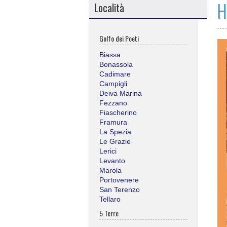
H
Località
Golfo dei Poeti
Biassa
Bonassola
Cadimare
Campigli
Deiva Marina
Fezzano
Fiascherino
Framura
La Spezia
Le Grazie
Lerici
Levanto
Marola
Portovenere
San Terenzo
Tellaro
5 Terre