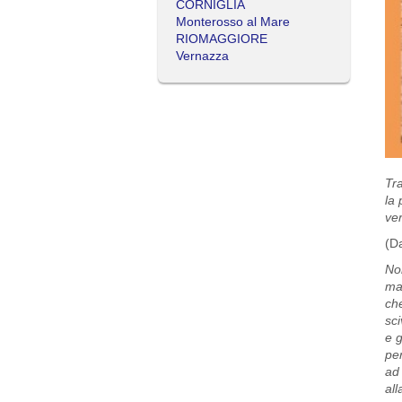
CORNIGLIA
Monterosso al Mare
RIOMAGGIORE
Vernazza
Tra
la 
ver
(Da
Non
ma
che
sc
e 
pe
ad
all