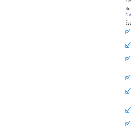
Tut
Son
it.
Eve