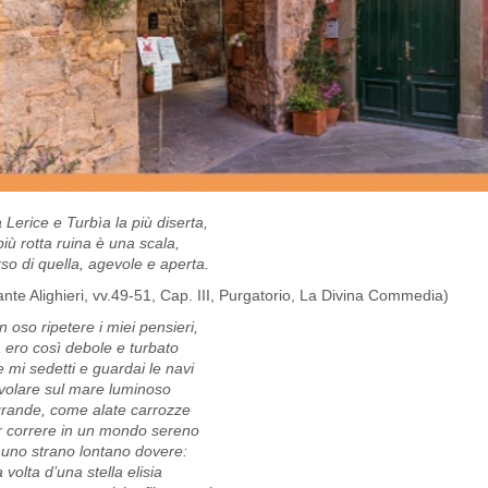
 Lerice e Turbìa la più diserta,
più rotta ruina è una scala,
so di quella, agevole e aperta.
nte Alighieri, vv.49-51, Cap. III, Purgatorio, La Divina Commedia)
 oso ripetere i miei pensieri,
 ero così debole e turbato
 mi sedetti e guardai le navi
ivolare sul mare luminoso
grande, come alate carrozze
r correre in un mondo sereno
 uno strano lontano dovere:
a volta d’una stella elisia