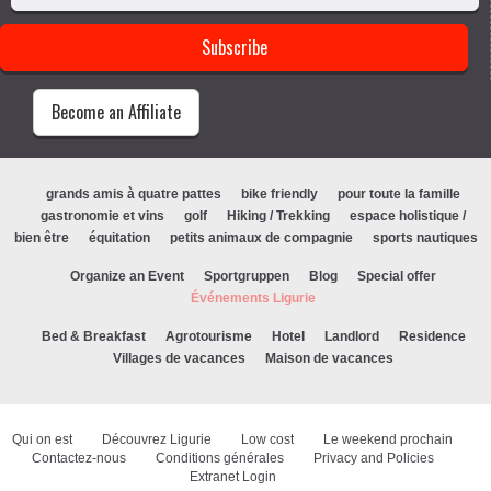
Become an Affiliate
grands amis à quatre pattes
bike friendly
pour toute la famille
gastronomie et vins
golf
Hiking / Trekking
espace holistique /
bien être
équitation
petits animaux de compagnie
sports nautiques
Organize an Event
Sportgruppen
Blog
Special offer
Événements Ligurie
Bed & Breakfast
Agrotourisme
Hotel
Landlord
Residence
Villages de vacances
Maison de vacances
Qui on est
Découvrez Ligurie
Low cost
Le weekend prochain
Contactez-nous
Conditions générales
Privacy and Policies
Extranet Login