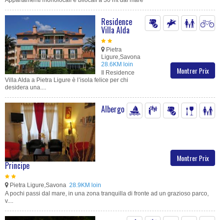
Residence
Villa Alda
Pietra
Ligure,Savona
28.6KM loin
Montrer Prix
Il Residence
Villa Alda a Pietra Ligure è l’isola felice per chi
desidera una....
Albergo
Montrer Prix
Principe
Pietra Ligure,Savona
28.9KM loin
A pochi passi dal mare, in una zona tranquilla di fronte ad un grazioso parco,
v....