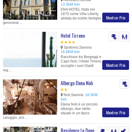
13.3KM loin
ENA HOTEL Nata nel
1870 come Villa Liberty,
Montrer Prix
abitata da nobile famiglia
genovese....
Hotel Tirreno
Spotorno,Savona
16.8KM loin
Racchiuso tra Bergeggi e
Capo Noli, l’Hotel Tirreno
Montrer Prix
accoglie i suoi Ospiti
reg....
Albergo Elena Noli
Noli,Savona
18.3KM
loin
Elena Noli è un piccolo
albergo, due stelle,
Montrer Prix
situato in un tipico
caruggio, pro....
Residence Le Dune