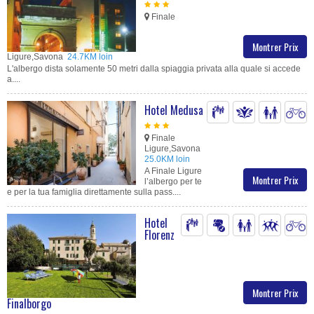
Finale
Montrer Prix
Ligure,Savona
24.7KM loin
L'albergo dista solamente 50 metri dalla spiaggia privata alla quale si accede
a....
Hotel Medusa
Finale
Ligure,Savona
25.0KM loin
A Finale Ligure
Montrer Prix
l’albergo per te
e per la tua famiglia direttamente sulla pass....
Hotel
Florenz
Montrer Prix
Finalborgo