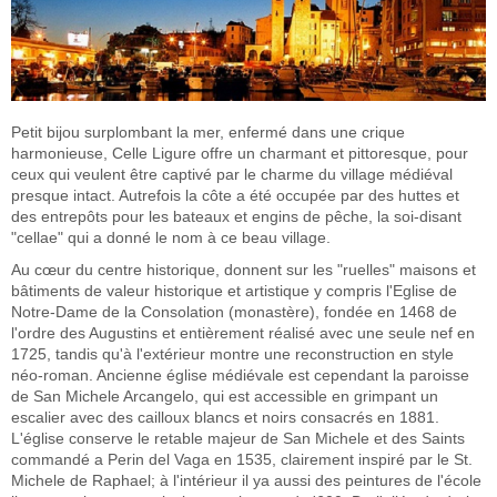
Petit bijou surplombant la mer, enfermé dans une crique
harmonieuse, Celle Ligure offre un charmant et pittoresque, pour
ceux qui veulent être captivé par le charme du village médiéval
presque intact. Autrefois la côte a été occupée par des huttes et
des entrepôts pour les bateaux et engins de pêche, la soi-disant
"cellae" qui a donné le nom à ce beau village.
Au cœur du centre historique, donnent sur les "ruelles" maisons et
bâtiments de valeur historique et artistique y compris l'Eglise de
Notre-Dame de la Consolation (monastère), fondée en 1468 de
l'ordre des Augustins et entièrement réalisé avec une seule nef en
1725, tandis qu'à l'extérieur montre une reconstruction en style
néo-roman. Ancienne église médiévale est cependant la paroisse
de San Michele Arcangelo, qui est accessible en grimpant un
escalier avec des cailloux blancs et noirs consacrés en 1881.
L'église conserve le retable majeur de San Michele et des Saints
commandé a Perin del Vaga en 1535, clairement inspiré par le St.
Michele de Raphael; à l'intérieur il ya aussi des peintures de l'école