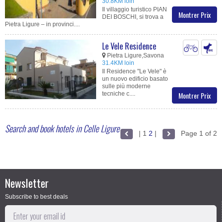
30.8KM loin
Il villaggio turistico PIAN
Montrer Prix
DEI BOSCHI, si trova a
Pietra Ligure – in provinci....
Le Vele Residence
Pietra Ligure,Savona
31.4KM loin
Il Residence "Le Vele" è
un nuovo edificio basato
sulle più moderne
tecniche c....
Montrer Prix
Search and book hotels in Celle Ligure
|
1
2
|
Page 1 of 2
Newsletter
Subscribe to best deals