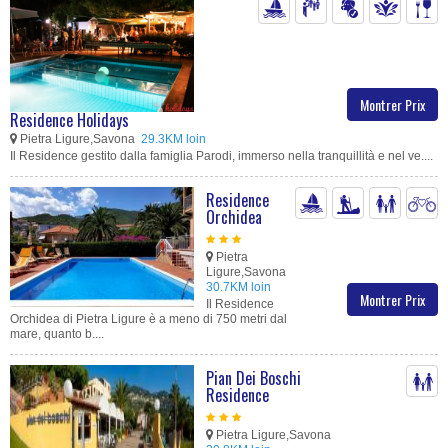
Montrer Prix
Residence Holidays
Pietra Ligure,Savona
29.3KM loin
Il Residence gestito dalla famiglia Parodi, immerso nella tranquillità e nel ve....
Residence
Orchidea
Pietra
Ligure,Savona
30.7KM loin
Montrer Prix
Il Residence
Orchidea di Pietra Ligure è a meno di 750 metri dal
mare, quanto b....
Pian Dei Boschi
Residence
Pietra Ligure,Savona