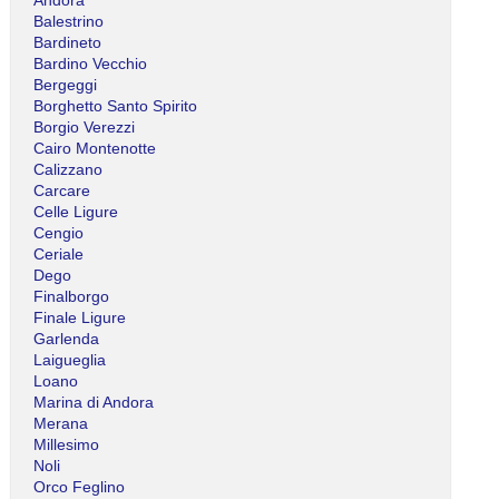
Balestrino
Bardineto
Bardino Vecchio
Bergeggi
Borghetto Santo Spirito
Borgio Verezzi
Cairo Montenotte
Calizzano
Carcare
Celle Ligure
Cengio
Ceriale
Dego
Finalborgo
Finale Ligure
Garlenda
Laigueglia
Loano
Marina di Andora
Merana
Millesimo
Noli
Orco Feglino