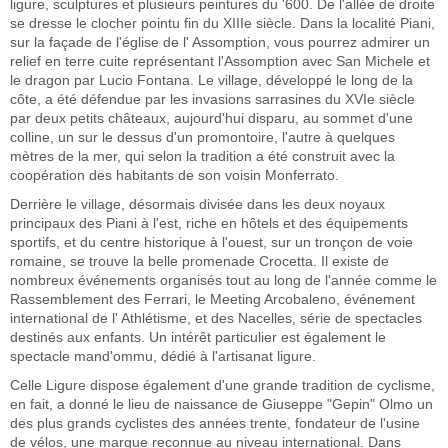
ligure, sculptures et plusieurs peintures du '600. De l'allée de droite
se dresse le clocher pointu fin du XIIIe siècle. Dans la localité Piani,
sur la façade de l'église de l' Assomption, vous pourrez admirer un
relief en terre cuite représentant l'Assomption avec San Michele et
le dragon par Lucio Fontana. Le village, développé le long de la
côte, a été défendue par les invasions sarrasines du XVIe siècle
par deux petits châteaux, aujourd'hui disparu, au sommet d'une
colline, un sur le dessus d'un promontoire, l'autre à quelques
mètres de la mer, qui selon la tradition a été construit avec la
coopération des habitants de son voisin Monferrato.
Derrière le village, désormais divisée dans les deux noyaux
principaux des Piani à l'est, riche en hôtels et des équipements
sportifs, et du centre historique à l'ouest, sur un tronçon de voie
romaine, se trouve la belle promenade Crocetta. Il existe de
nombreux événements organisés tout au long de l'année comme le
Rassemblement des Ferrari, le Meeting Arcobaleno, événement
international de l' Athlétisme, et des Nacelles, série de spectacles
destinés aux enfants. Un intérêt particulier est également le
spectacle mand'ommu, dédié à l'artisanat ligure.
Celle Ligure dispose également d'une grande tradition de cyclisme,
en fait, a donné le lieu de naissance de Giuseppe "Gepin" Olmo un
des plus grands cyclistes des années trente, fondateur de l'usine
de vélos, une marque reconnue au niveau international. Dans