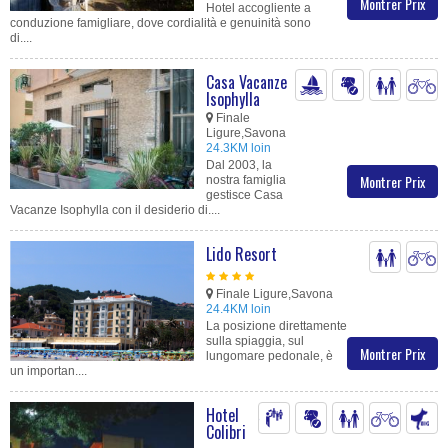
Montrer Prix
Hotel accogliente a
conduzione famigliare, dove cordialità e genuinità sono
di....
Casa Vacanze
Isophylla
Finale
Ligure,Savona
24.3KM loin
Dal 2003, la
Montrer Prix
nostra famiglia
gestisce Casa
Vacanze Isophylla con il desiderio di....
Lido Resort
Finale Ligure,Savona
24.4KM loin
La posizione direttamente
sulla spiaggia, sul
Montrer Prix
lungomare pedonale, è
un importan....
Hotel
Colibri