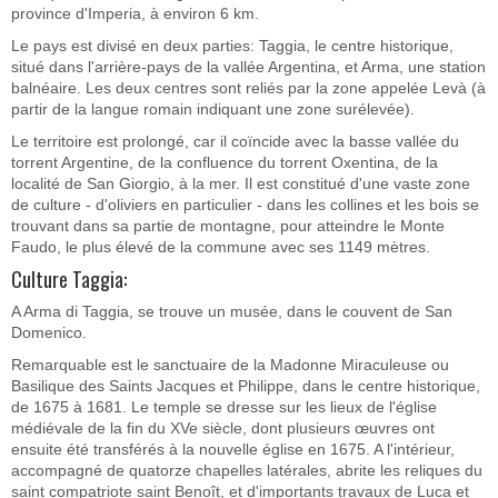
province d'Imperia, à environ 6 km.
Le pays est divisé en deux parties: Taggia, le centre historique,
situé dans l'arrière-pays de la vallée Argentina, et Arma, une station
balnéaire. Les deux centres sont reliés par la zone appelée Levà (à
partir de la langue romain indiquant une zone surélevée).
Le territoire est prolongé, car il coïncide avec la basse vallée du
torrent Argentine, de la confluence du torrent Oxentina, de la
localité de San Giorgio, à la mer. Il est constitué d'une vaste zone
de culture - d'oliviers en particulier - dans les collines et les bois se
trouvant dans sa partie de montagne, pour atteindre le Monte
Faudo, le plus élevé de la commune avec ses 1149 mètres.
Culture Taggia:
A Arma di Taggia, se trouve un musée, dans le couvent de San
Domenico.
Remarquable est le sanctuaire de la Madonne Miraculeuse ou
Basilique des Saints Jacques et Philippe, dans le centre historique,
de 1675 à 1681. Le temple se dresse sur les lieux de l'église
médiévale de la fin du XVe siècle, dont plusieurs œuvres ont
ensuite été transférés à la nouvelle église en 1675. A l'intérieur,
accompagné de quatorze chapelles latérales, abrite les reliques du
saint compatriote saint Benoît, et d'importants travaux de Luca et