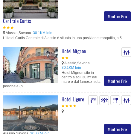
Montrer Prix
Centrale Curtis
Alassio,Savona
30.1KM loin
L’Hotel Curtis Centrale di Alassio è situato in una posizione tranquilla, a 5....
Hotel Mignon
Alassio,Savona
30.1KM loin
Hotel Mignon sito in
centro a soli 30 mt dal
Montrer Prix
mare e dal famoso isola
pedonale (b....
Hotel Ligure
Montrer Prix
Alassio,Savona
30.7KM loin