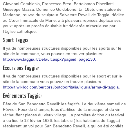
Giovanni Cambiasio, Francesco Brea, Bartolomeo Pincellotti,
Giuseppe Massa, Domenico Guidobono. En 1855, une statue de
Marianne, œuvre du sculpteur Salvatore Revelli de Taggia, dédiée
au Cœur Immaculé de Marie, a à plusieurs reprises déplacé ses
yeux: après un procès équitable fut déclarée miraculeuse par
l'Eglise catholique.
Sport Taggia:
Il ya de nombreuses structures disponibles pour les sports sur le
site de la commune, vous pouvez en trouver plusieurs:
http://www.taggia.it/Default.aspx?pageid=page130.
Excursions Taggia:
Il ya de nombreuses structures disponibles pour le sport et sur le
site de la commune vous pouvez en trouver plusieurs:
http://it.wikiloc.com/percorsi/outdoor/italia/liguria/arma-di-taggia
.
Evénements Taggia:
Fête de San Benedetto Revelli: les fugitifs. Le deuxième samedi de
Février. Feux de champs, feux d'artifice, de la musique et du vin
réchauffent places du vieux village. La première édition du festival
a eu lieu le 12 février 1626: les tabiesi ( les habitants de Taggia)
résolurent un vol pour San Benedetto Revelli, a qui on été confiés