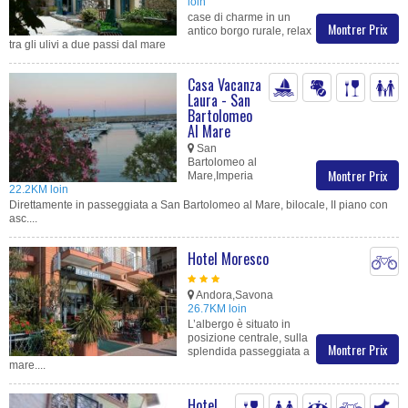
loin
case di charme in un
Montrer Prix
antico borgo rurale, relax
tra gli ulivi a due passi dal mare
Casa Vacanza
Laura - San
Bartolomeo
Al Mare
San
Bartolomeo al
Montrer Prix
Mare,Imperia
22.2KM loin
Direttamente in passeggiata a San Bartolomeo al Mare, bilocale, II piano con
asc....
Hotel Moresco
Andora,Savona
26.7KM loin
L’albergo è situato in
posizione centrale, sulla
Montrer Prix
splendida passeggiata a
mare....
Hotel