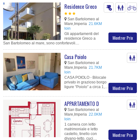
Residence Greco
San Bartolomeo al
Mare,Imperia
21.6KM
loin
Gli appartamenti del
Montrer Prix
residence Greco a
San Bartolomeo al mare, sono confortevoli....
Casa Poiolo
San Bartolomeo al
Mare,Imperia
21.7KM
loin
CASA POIOLO - Bilocale
privato in grazioso borgo
ligure “Poiolo” a circa 1,....
Montrer Prix
APPARTAMENTO D
San Bartolomeo al
Mare,Imperia
22.0KM
loin
1 camera con letto
matrimoniale e letto
castello, tinello con
Montrer Prix
divano-letto, cuci....