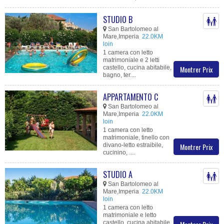
STUDIO B
San Bartolomeo al
Mare,Imperia
22.0KM
loin
1 camera con letto
matrimoniale e 2 letti
castello, cucina abitabile,
Montrer Prix
bagno, ter....
APPARTAMENTO C
San Bartolomeo al
Mare,Imperia
22.0KM
loin
1 camera con letto
matrimoniale, tinello con
divano-letto estraibile,
Montrer Prix
cucinino, ....
STUDIO A
San Bartolomeo al
Mare,Imperia
22.0KM
loin
1 camera con letto
matrimoniale e letto
castello, cucina abitabile,