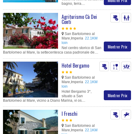
Montrer Prix
bagno, terra....
Agriturismo Cà Dei
Conti
San Bartolomeo al
Mare,Imperia
22.1KM
loin
Montrer Prix
Nel centro storico di San
Bartolomeo al Mare, la settecentesca casa padronale de....
Hotel Bergamo
San Bartolomeo al
Mare,Imperia
22.1KM
loin
Hotel Bergamo 3*,
Montrer Prix
situato a San
Bartolomeo al Mare, vicino a Diano Marina, vi os....
I Freschi
San Bartolomeo al
Mare,Imperia
22.1KM