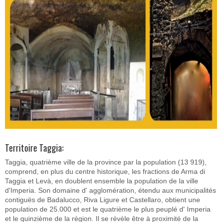
Territoire Taggia:
Taggia, quatrième ville de la province par la population (13 919),
comprend, en plus du centre historique, les fractions de Arma di
Taggia et Levà, en doublent ensemble la population de la ville
d'Imperia. Son domaine d' agglomération, étendu aux municipalités
contiguës de Badalucco, Riva Ligure et Castellaro, obtient une
population de 25.000 et est le quatrième le plus peuplé d' Imperia
et le quinzième de la région. Il se révèle être à proximité de la