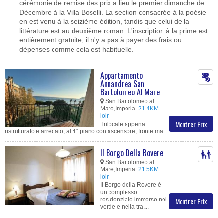
cérémonie de remise des prix a lieu le premier dimanche de
Décembre à la Villa Boselli. La section consacrée à la poésie
en est venu à la seizième édition, tandis que celui de la
littérature est au deuxième roman. L'inscription à la prime est
entièrement gratuite, il n'y a pas à payer des frais ou
dépenses comme cela est habituelle.
Appartamento
Annandrea San
Bartolomeo Al Mare
San Bartolomeo al
Mare,Imperia
21.4KM
loin
Montrer Prix
Trilocale appena
ristrutturato e arredato, al 4° piano con ascensore, fronte ma....
Il Borgo Della Rovere
San Bartolomeo al
Mare,Imperia
21.5KM
loin
Il Borgo della Rovere è
un complesso
residenziale immerso nel
Montrer Prix
verde e nella tra....