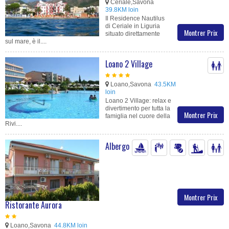
Ceriale,Savona
39.8KM loin
Il Residence Nautilus
di Ceriale in Liguria
Montrer Prix
situato direttamente
sul mare, è il....
Loano 2 Village
Loano,Savona
43.5KM
loin
Loano 2 Village: relax e
divertimento per tutta la
Montrer Prix
famiglia nel cuore della
Rivi....
Albergo
Montrer Prix
Ristorante Aurora
Loano,Savona
44.8KM loin