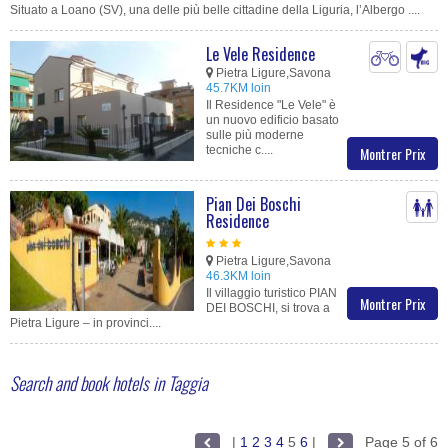
Situato a Loano (SV), una delle più belle cittadine della Liguria, l’Albergo ....
Le Vele Residence
Pietra Ligure,Savona
45.7KM loin
Il Residence "Le Vele" è
un nuovo edificio basato
sulle più moderne
tecniche c....
Montrer Prix
Pian Dei Boschi
Residence
Pietra Ligure,Savona
46.3KM loin
Il villaggio turistico PIAN
Montrer Prix
DEI BOSCHI, si trova a
Pietra Ligure – in provinci....
Search and book hotels in Taggia
|
1
2
3
4
5
6
|
Page 5 of 6