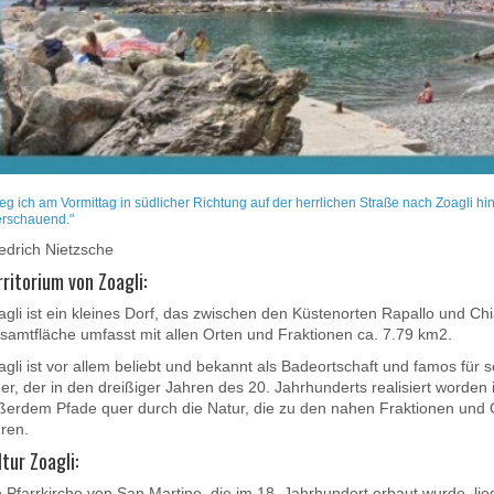
ieg ich am Vormittag in südlicher Richtung auf der herrlichen Straße nach Zoagli hi
rschauend."
iedrich Nietzsche
rritorium von Zoagli:
gli ist ein kleines Dorf, das zwischen den Küstenorten Rapallo und Chiav
samtfläche umfasst mit allen Orten und Fraktionen ca. 7.79 km2.
agli ist vor allem beliebt und bekannt als Badeortschaft und famos fü
r, der in den dreißiger Jahren des 20. Jahrhunderts realisiert worden is
ßerdem Pfade quer durch die Natur, die zu den nahen Fraktionen und 
hren.
ltur Zoagli:
e Pfarrkirche von San Martino, die im 18. Jahrhundert erbaut wurde, lie