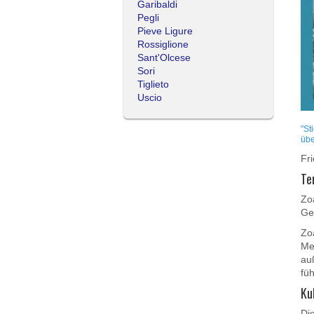
Garibaldi
Pegli
Pieve Ligure
Rossiglione
Sant'Olcese
Sori
Tiglieto
Uscio
"St
übe
Fr
Te
Zoa
Ge
Zo
Mee
au
fü
Ku
Di