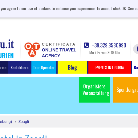
, you agree to our use of cookies to enhance your experience. To accept click OK .See o
+39.329.8580990
CERTIFICATA
ONLINE TRAVEL
Mo / Fr von 9-18 Uhr
URIEN
AGENCY
Blog
urien
Kontaktiere
Tour Operator
EVENTS IN LIGURIA
Bo
Organisiere
Sportlergr
Veranstaltung
ebung)
Zoagli