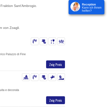
Reception
 Fraktion Sant'Ambrogio.
Kann ich Ihnen
helfen?
m von Zoagli.
orico Palazzo di Fine
Zeig Preis
ruita e decorata
Zeig Preis