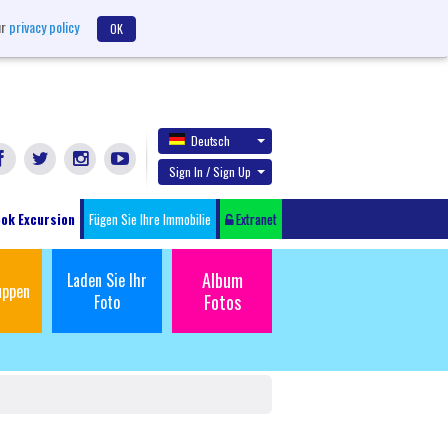
ur
privacy policy
OK
Deutsch
Sign In / Sign Up
ok Excursion
Fügen Sie Ihre Immobilie
Extranet
Album
Laden Sie Ihr
uppen
Fotos
Foto