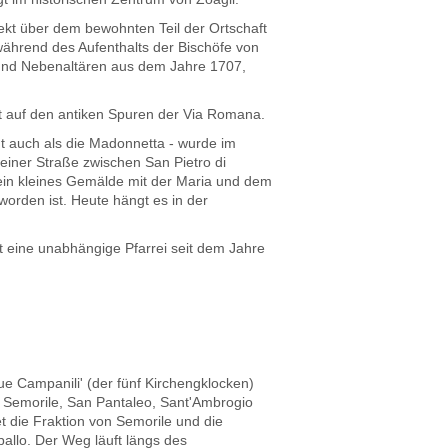
rekt über dem bewohnten Teil der Ortschaft
ährend des Aufenthalts der Bischöfe von
- und Nebenaltären aus dem Jahre 1707,
egt auf den antiken Spuren der Via Romana.
nt auch als die Madonnetta - wurde im
einer Straße zwischen San Pietro di
 ein kleines Gemälde mit der Maria und dem
orden ist. Heute hängt es in der
st eine unabhängige Pfarrei seit dem Jahre
ue Campanili' (der fünf Kirchengklocken)
o, Semorile, San Pantaleo, Sant'Ambrogio
 die Fraktion von Semorile und die
pallo. Der Weg läuft längs des