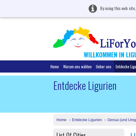
By using this web site
WILLKOMMEN IN LIG
Home
Warum uns wählen
Ueber uns
Entdecke Lig
Entdecke Ligurien
Home
Entdecke Ligurien
Genua (und Umg
List Of Cities