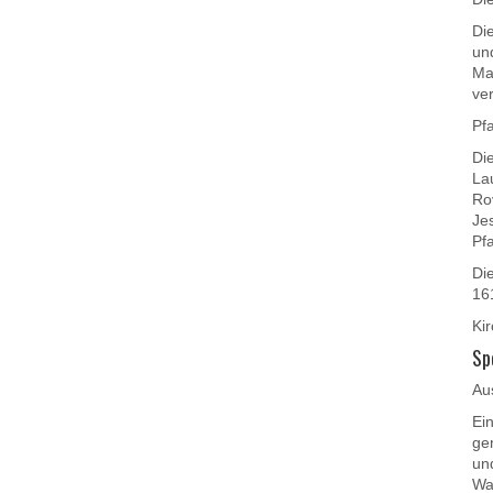
Di
un
Ma
ve
Pf
Di
La
Ro
Je
Pf
Die
16
Ki
Sp
Au
Ei
ge
un
Wa