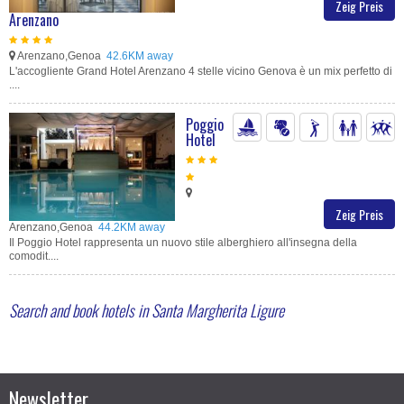
Zeig Preis
Arenzano
Arenzano,Genoa
42.6KM away
L'accogliente Grand Hotel Arenzano 4 stelle vicino Genova è un mix perfetto di
....
Poggio
Hotel
Zeig Preis
Arenzano,Genoa
44.2KM away
Il Poggio Hotel rappresenta un nuovo stile alberghiero all'insegna della
comodit....
Search and book hotels in Santa Margherita Ligure
Newsletter