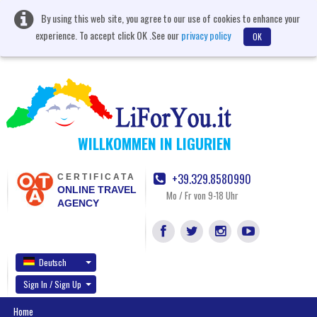
By using this web site, you agree to our use of cookies to enhance your
experience. To accept click OK .See our
privacy policy
OK
WILLKOMMEN IN LIGURIEN
+39.329.8580990
CERTIFICATA
ONLINE TRAVEL
Mo / Fr von 9-18 Uhr
AGENCY
Deutsch
Sign In / Sign Up
Home