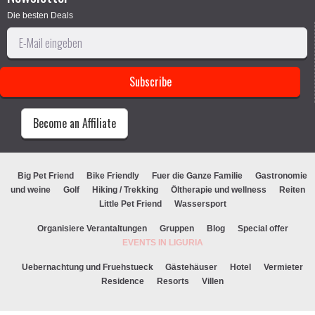
Die besten Deals
Become an Affiliate
Big Pet Friend
Bike Friendly
Fuer die Ganze Familie
Gastronomie
und weine
Golf
Hiking / Trekking
Öltherapie und wellness
Reiten
Little Pet Friend
Wassersport
Organisiere Verantaltungen
Gruppen
Blog
Special offer
EVENTS IN LIGURIA
Uebernachtung und Fruehstueck
Gästehäuser
Hotel
Vermieter
Residence
Resorts
Villen