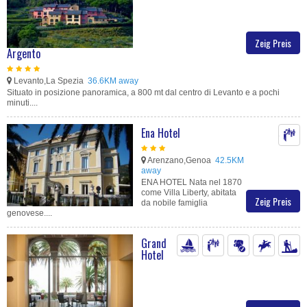
Zeig Preis
Argento
Levanto,La Spezia
36.6KM away
Situato in posizione panoramica, a 800 mt dal centro di Levanto e a pochi
minuti....
Ena Hotel
Arenzano,Genoa
42.5KM
away
ENA HOTEL Nata nel 1870
come Villa Liberty, abitata
Zeig Preis
da nobile famiglia
genovese....
Grand
Hotel