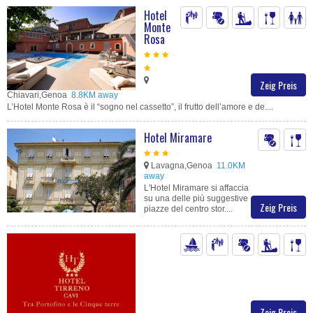
Hotel
Monte
Rosa
Zeig Preis
Chiavari,Genoa
8.8KM away
L’Hotel Monte Rosa è il “sogno nel cassetto”, il frutto dell’amore e de....
Hotel Miramare
Lavagna,Genoa
11.0KM
away
L'Hotel Miramare si affaccia
su una delle più suggestive
Zeig Preis
piazze del centro stor....
Zeig Preis