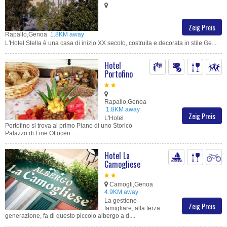
Zeig Preis
Rapallo,Genoa
1.8KM away
L'Hotel Stella è una casa di inizio XX secolo, costruita e decorata in stile Ge....
Hotel
Portofino
Rapallo,Genoa
1.8KM away
Zeig Preis
L'Hotel
Portofino si trova al primo Piano di uno Storico
Palazzo di Fine Ottocen....
Hotel La
Camogliese
Camogli,Genoa
4.9KM away
La gestione
Zeig Preis
famigliare, alla terza
generazione, fa di questo piccolo albergo a d....