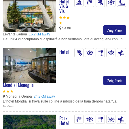
Hotel
Vis à
Vis
Sestri
Zeig Preis
Levante,Genoa
16.2KM away
Dal 1964 ci occupiamo di ospitalità e non vediamo l’ora di accogliervi con un....
Hotel
Zeig Preis
Mondial Moneglia
Moneglia,Genoa
24.3KM away
L' hotel Mondial si trova sulle colline a ridosso della baia denominata "La
secc....
Park
Hotel