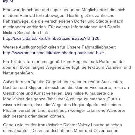
ligure.
Eine wunderschöne und super bequeme Möglichkeit ist die, sich
mit dem Fahrrad fortzubewegen. Hierfür gibt es zahlreiche
Fahrradwege, die die verschiedenen Dörfer und Städte einfach
miteinander verbinden. Für weitere Informationen und Details
klicken Sie auf den Link:
http://bicincitta.tobike.it/frmLeStazioni.aspx?id=128.
Weitere Ausflugmöglichkeiten für Unsere Fahrradliebhaber:
http://www.smlturismo.it/it/bike-sharing-park-and-bike.
Ein Teil des Territoriums gehört zum Regionalpark Portofino, der
über ein 80km langes Wegenetz verfügt, perfekt zum Wandern und
Natur genießen.
Außerdem verfügt die Gegend über wunderschöne Aussichten,
Buchten und Klippen, die sich auf die kleinen Fischerorte, reich an
Geschichte und Kunst verteilen. Das milde Klima biete die
Möglichkeit das ganze Jahr über Ausflüge zu machen. Gut zu
wissen ist auch, dass die Wege des Regionalparks mit kleinen
Pfosten versehen sind, damit auch weniger Erfahrene Wanderer
sich bestens orientieren können.
Genau wie es der französische Dichter Valery Laurbaud schon
einmal sagte: „Diese Landschaft aus Meer und Olivenhainen