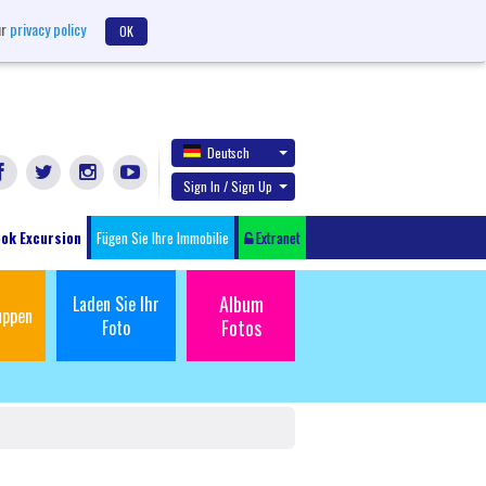
ur
privacy policy
OK
Deutsch
Sign In / Sign Up
ok Excursion
Fügen Sie Ihre Immobilie
Extranet
Album
Laden Sie Ihr
uppen
Fotos
Foto