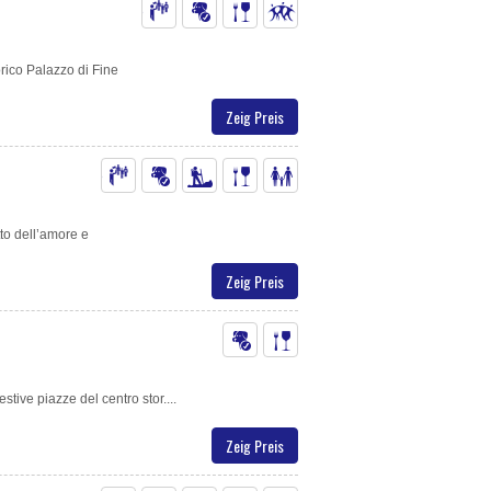
orico Palazzo di Fine
Zeig Preis
tto dell’amore e
Zeig Preis
tive piazze del centro stor....
Zeig Preis