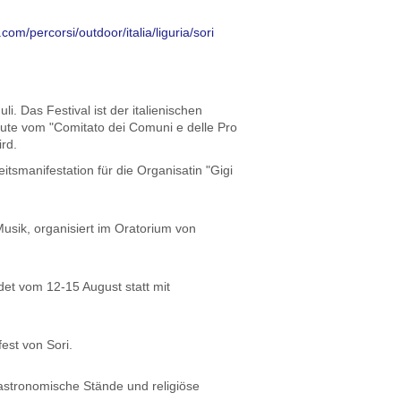
oc.com/percorsi/outdoor/italia/liguria/sori
i. Das Festival ist der italienischen
te vom "Comitato dei Comuni e delle Pro
ird.
smanifestation für die Organisatin "Gigi
usik, organisiert im Oratorium von
det vom 12-15 August statt mit
est von Sori.
astronomische Stände und religiöse