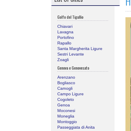
H
Golfo del Tigullio
Chiavari
Lavagna
Portofino
Rapallo
Santa Margherita Ligure
Sestri Levante
Zoagli
Genova e Genovesato
Arenzano
Bogliasco
Camogli
Campo Ligure
Cogoleto
Genoa
Moconesi
Moneglia
Montoggio
Passeggiata di Anita