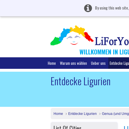
By using this web site
WILLKOMMEN IN LIG
Home
Warum uns wählen
Ueber uns
Entdecke Lig
Entdecke Ligurien
Home
Entdecke Ligurien
Genua (und Umg
List Of Cities