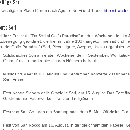
sflüge Sori:
e wichtigsten Pfade führen nach Ageno, Nervi und Traso.
http://it.wikil
ents Sori:
i Jazz Festival - "Da Sori al Golfo Paradiso" an den Wochenenden im Jul
zzbewegung gewidmet, die hier im Jahre 1987 angekommen ist und heu
o del Golfo Paradiso" (Sori, Pieve Ligure, Avegno, Uscio) organisiert w
Solidarisches Sori am ersten Wochenende im September. Wohltätigkeit
Ghirotti" die Tumorkranke in ihren Häusern betreut.
Musik und Meer in Juli, August und September. Konzerte klassicher M
Sant'Erasmo.
Fest Nostra Signora delle Grazie in Sori, am 15. August. Das Fest fin
Gastronomie, Feuerwerken, Tanz und religiösem.
Fest von San Gottardo am Sonntag nach dem 5. Mai. Offizielles Dorff
Fest von San Rocco am 16. August, in der gleichnamigen Kapelle. G