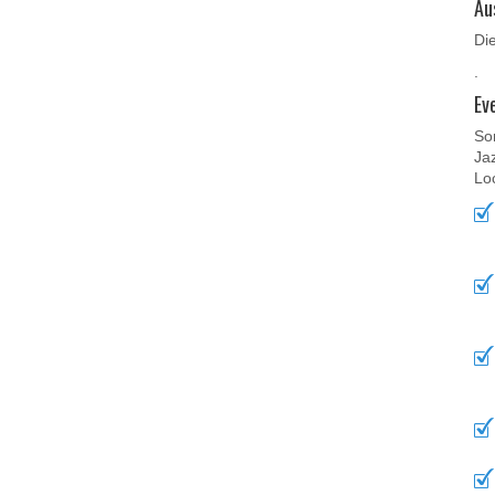
Au
Di
.
Ev
Sor
Ja
Loc