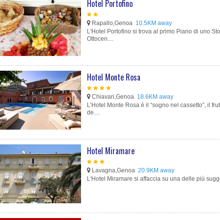
Hotel Portofino
Rapallo,Genoa
10.5KM away
L'Hotel Portofino si trova al primo Piano di uno St
Ottocen....
Hotel Monte Rosa
Chiavari,Genoa
18.6KM away
L’Hotel Monte Rosa è il “sogno nel cassetto”, il fru
de....
Hotel Miramare
Lavagna,Genoa
20.9KM away
L'Hotel Miramare si affaccia su una delle più sugges