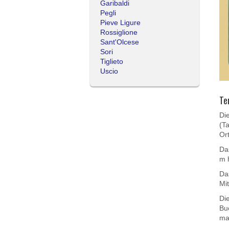
Garibaldi
Pegli
Pieve Ligure
Rossiglione
Sant'Olcese
Sori
Tiglieto
Uscio
Te
Die
(T
Or
Da
m 
Da
Mi
Di
Bu
mac