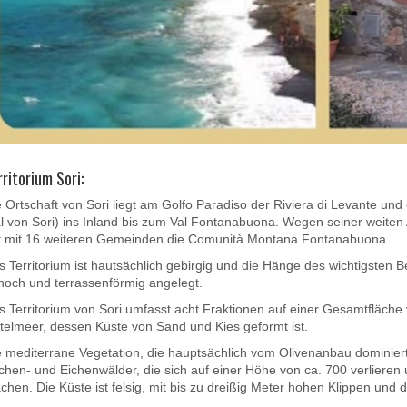
rritorium Sori:
 Ortschaft von Sori liegt am Golfo Paradiso der Riviera di Levante und e
al von Sori) ins Inland bis zum Val Fontanabuona. Wegen seiner weiten
t mit 16 weiteren Gemeinden die Comunità Montana Fontanabuona.
s Territorium ist hautsächlich gebirgig und die Hänge des wichtigsten 
hoch und terrassenförmig angelegt.
s Territorium von Sori umfasst acht Fraktionen auf einer Gesamtfläch
ttelmeer, dessen Küste von Sand und Kies geformt ist.
e mediterrane Vegetation, die hauptsächlich vom Olivenanbau dominiert 
chen- und Eichenwälder, die sich auf einer Höhe von ca. 700 verlieren 
hen. Die Küste ist felsig, mit bis zu dreißig Meter hohen Klippen und d