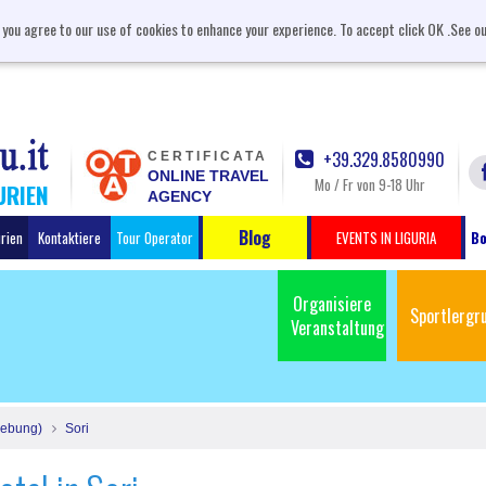
, you agree to our use of cookies to enhance your experience. To accept click OK .See o
+39.329.8580990
CERTIFICATA
ONLINE TRAVEL
Mo / Fr von 9-18 Uhr
URIEN
AGENCY
Blog
urien
Kontaktiere
Tour Operator
EVENTS IN LIGURIA
Bo
Organisiere
Sportlergr
Veranstaltung
ebung)
Sori