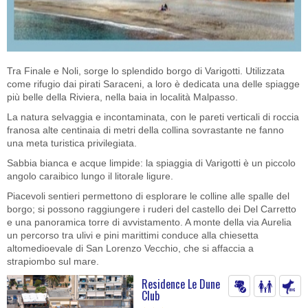
Tra Finale e Noli, sorge lo splendido borgo di Varigotti. Utilizzata
come rifugio dai pirati Saraceni, a loro è dedicata una delle spiagge
più belle della Riviera, nella baia in località Malpasso.
La natura selvaggia e incontaminata, con le pareti verticali di roccia
franosa alte centinaia di metri della collina sovrastante ne fanno
una meta turistica privilegiata.
Sabbia bianca e acque limpide: la spiaggia di Varigotti è un piccolo
angolo caraibico lungo il litorale ligure.
Piacevoli sentieri permettono di esplorare le colline alle spalle del
borgo; si possono raggiungere i ruderi del castello dei Del Carretto
e una panoramica torre di avvistamento. A monte della via Aurelia
un percorso tra ulivi e pini marittimi conduce alla chiesetta
altomedioevale di San Lorenzo Vecchio, che si affaccia a
strapiombo sul mare.
Residence Le Dune
Club