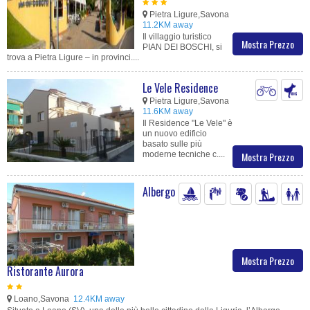
Pietra Ligure,Savona
11.2KM away
Il villaggio turistico
Mostra Prezzo
PIAN DEI BOSCHI, si
trova a Pietra Ligure – in provinci....
Le Vele Residence
Pietra Ligure,Savona
11.6KM away
Il Residence "Le Vele" è
un nuovo edificio
basato sulle più
moderne tecniche c....
Mostra Prezzo
Albergo
Mostra Prezzo
Ristorante Aurora
Loano,Savona
12.4KM away