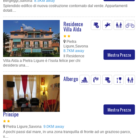
Bergeggi,Savona
8.5KM away
Splendido edifico di nuova costruzione contornato dal verde. Appartamenti
dotati....
Residence
Villa Alda
Pietra
Ligure,Savona
8.7KM away
Mostra Prezzo
Il Residence
Villa Alda a Pietra Ligure è l’isola felice per chi
desidera una....
Albergo
Mostra Prezzo
Principe
Pietra Ligure,Savona
9.0KM away
A pochi passi dal mare, in una zona tranquilla di fronte ad un grazioso parco,
v....