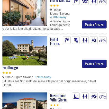
Hotel Medusa
Finale
Ligure,Savona
4.7KM away
A Finale Ligure
Mostra Prezzo
l’albergo per te
e per la tua famiglia direttamente sulla pass....
Hotel
Florenz
Mostra Prezzo
Finalborgo
Finale Ligure,Savona
5.9KM away
Situato a soli 900 metri dal mare alle porte del borgo medievale, l'Hotel
Floren....
Residence
Villa Gloria