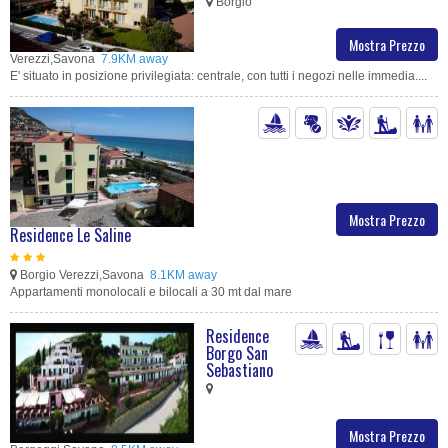
Borgio
Mostra Prezzo
Verezzi,Savona
7.9KM away
E' situato in posizione privilegiata: centrale, con tutti i negozi nelle immedia....
Mostra Prezzo
Residence Le Saline
Borgio Verezzi,Savona
8.1KM away
Appartamenti monolocali e bilocali a 30 mt dal mare
Residence
Borgo San
Sebastiano
Mostra Prezzo