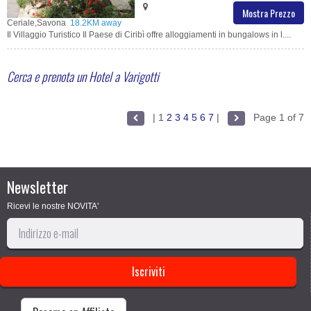
Mostra Prezzo
Ceriale,Savona
18.2KM away
Il Villaggio Turistico Il Paese di Ciribì offre alloggiamenti in bungalows in l....
Cerca e prenota un Hotel a Varigotti
|
1
2
3
4
5
6
7
|
Page 1 of 7
Newsletter
Ricevi le nostre NOVITA'