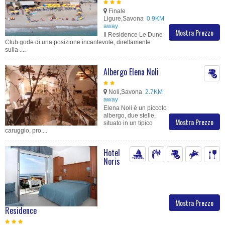
Finale
Ligure,Savona
0.9KM
away
Mostra Prezzo
Il Residence Le Dune
Club gode di una posizione incantevole, direttamente
sulla ....
Albergo Elena Noli
Noli,Savona
2.7KM
away
Elena Noli è un piccolo
albergo, due stelle,
Mostra Prezzo
situato in un tipico
caruggio, pro....
Hotel
Noris
Mostra Prezzo
Residence