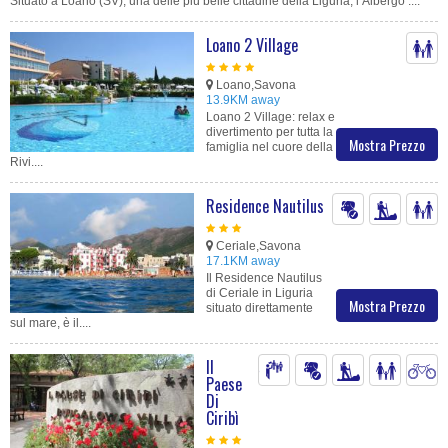
Situato a Loano (SV), una delle più belle cittadine della Liguria, l’Albergo ....
Loano 2 Village
Loano,Savona
13.9KM away
Loano 2 Village: relax e
divertimento per tutta la
Mostra Prezzo
famiglia nel cuore della
Rivi....
Residence Nautilus
Ceriale,Savona
17.1KM away
Il Residence Nautilus
di Ceriale in Liguria
Mostra Prezzo
situato direttamente
sul mare, è il....
Il
Paese
Di
Ciribì