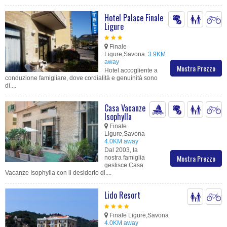
Hotel Palace Finale
Ligure
Finale
Ligure,Savona
3.9KM
away
Mostra Prezzo
Hotel accogliente a
conduzione famigliare, dove cordialità e genuinità sono
di....
Casa Vacanze
Isophylla
Finale
Ligure,Savona
4.0KM away
Dal 2003, la
Mostra Prezzo
nostra famiglia
gestisce Casa
Vacanze Isophylla con il desiderio di....
Lido Resort
Finale Ligure,Savona
4.0KM away