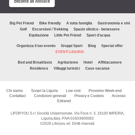
Become an Affiliate
Big Pet Friend
Bike friendly
A tutta famiglia
Gastronomia e vini
Golf
Escursioni / Trekking
Spazio olistico - benessere
Equitazione
Little Pet Friend
Sport d'acqua
Organizza il tuo evento
Gruppi Sport
Blog
Special offer
EVENTI LIGURIA
Bed and Breakfasts
Agriturismo
Hotel
Affittacamere
Residence
Villaggi turistici
Case vacanze
Chi siamo
Scopri la Liguria
Low cost
Prossimo Week-end
Contattaci
Condizioni generali
Privacy e Cookies
Accesso
Extranet
LIFORYOU S.r.l Società Unipersonale, Via Foce n. 3, 18100 IMPERIA,
Liguria,Italy. P.IVA 01603900083
©2026
Liforyou srl
. Diritti riservati.