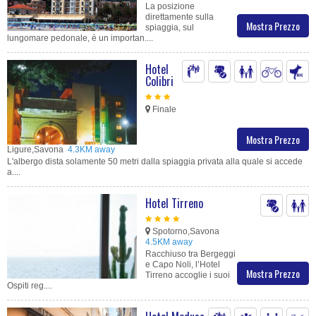
La posizione
direttamente sulla
Mostra Prezzo
spiaggia, sul
lungomare pedonale, è un importan....
Hotel
Colibri
Finale
Mostra Prezzo
Ligure,Savona
4.3KM away
L'albergo dista solamente 50 metri dalla spiaggia privata alla quale si accede
a....
Hotel Tirreno
Spotorno,Savona
4.5KM away
Racchiuso tra Bergeggi
e Capo Noli, l’Hotel
Mostra Prezzo
Tirreno accoglie i suoi
Ospiti reg....