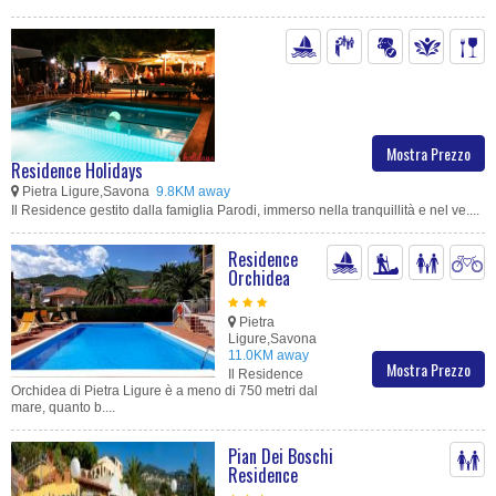
Mostra Prezzo
Residence Holidays
Pietra Ligure,Savona
9.8KM away
Il Residence gestito dalla famiglia Parodi, immerso nella tranquillità e nel ve....
Residence
Orchidea
Pietra
Ligure,Savona
11.0KM away
Mostra Prezzo
Il Residence
Orchidea di Pietra Ligure è a meno di 750 metri dal
mare, quanto b....
Pian Dei Boschi
Residence