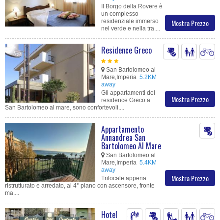
Il Borgo della Rovere è
un complesso
residenziale immerso
Mostra Prezzo
nel verde e nella tra....
Residence Greco
San Bartolomeo al
Mare,Imperia
5.2KM
away
Gli appartamenti del
Mostra Prezzo
residence Greco a
San Bartolomeo al mare, sono confortevoli....
Appartamento
Annandrea San
Bartolomeo Al Mare
San Bartolomeo al
Mare,Imperia
5.4KM
away
Mostra Prezzo
Trilocale appena
ristrutturato e arredato, al 4° piano con ascensore, fronte
ma....
Hotel