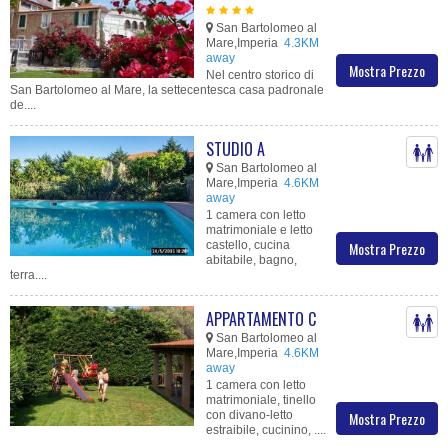
San Bartolomeo al
Mare,Imperia
4.3KM
away
Mostra Prezzo
Nel centro storico di
San Bartolomeo al Mare, la settecentesca casa padronale
de....
STUDIO A
San Bartolomeo al
Mare,Imperia
4.6KM
away
1 camera con letto
matrimoniale e letto
castello, cucina
Mostra Prezzo
abitabile, bagno,
terra....
APPARTAMENTO C
San Bartolomeo al
Mare,Imperia
4.6KM
away
1 camera con letto
matrimoniale, tinello
con divano-letto
Mostra Prezzo
estraibile, cucinino, ....