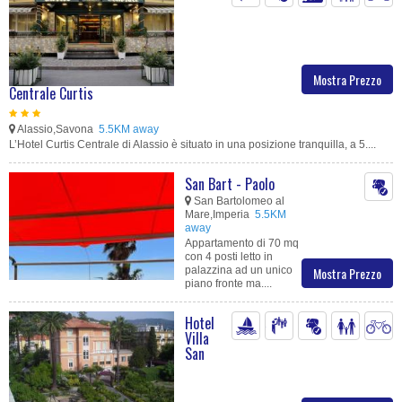
Mostra Prezzo
Centrale Curtis
Alassio,Savona
5.5KM away
L’Hotel Curtis Centrale di Alassio è situato in una posizione tranquilla, a 5....
San Bart - Paolo
San Bartolomeo al
Mare,Imperia
5.5KM
away
Appartamento di 70 mq
con 4 posti letto in
palazzina ad un unico
Mostra Prezzo
piano fronte ma....
Hotel
Villa
San