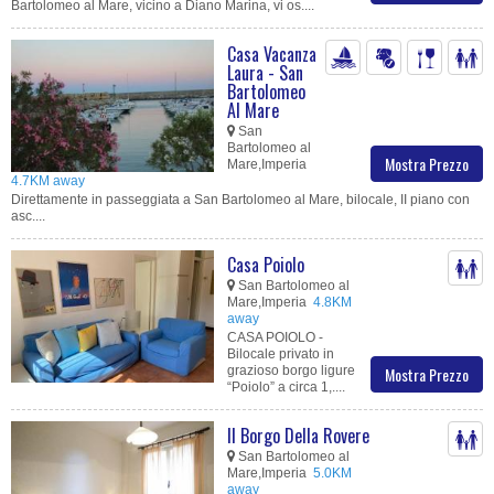
Bartolomeo al Mare, vicino a Diano Marina, vi os....
Casa Vacanza
Laura - San
Bartolomeo
Al Mare
San
Bartolomeo al
Mostra Prezzo
Mare,Imperia
4.7KM away
Direttamente in passeggiata a San Bartolomeo al Mare, bilocale, II piano con
asc....
Casa Poiolo
San Bartolomeo al
Mare,Imperia
4.8KM
away
CASA POIOLO -
Bilocale privato in
grazioso borgo ligure
Mostra Prezzo
“Poiolo” a circa 1,....
Il Borgo Della Rovere
San Bartolomeo al
Mare,Imperia
5.0KM
away