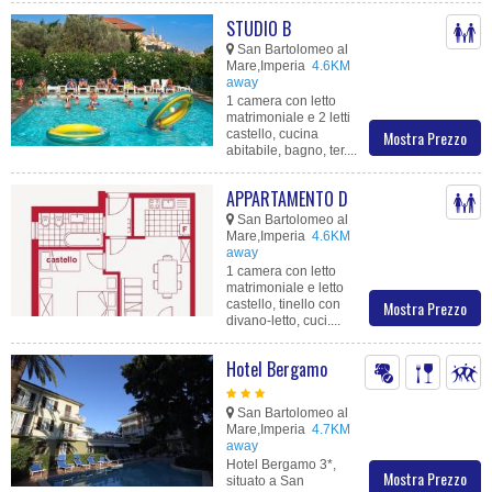
STUDIO B
San Bartolomeo al
Mare,Imperia
4.6KM
away
1 camera con letto
matrimoniale e 2 letti
castello, cucina
Mostra Prezzo
abitabile, bagno, ter....
APPARTAMENTO D
San Bartolomeo al
Mare,Imperia
4.6KM
away
1 camera con letto
matrimoniale e letto
castello, tinello con
Mostra Prezzo
divano-letto, cuci....
Hotel Bergamo
San Bartolomeo al
Mare,Imperia
4.7KM
away
Hotel Bergamo 3*,
Mostra Prezzo
situato a San