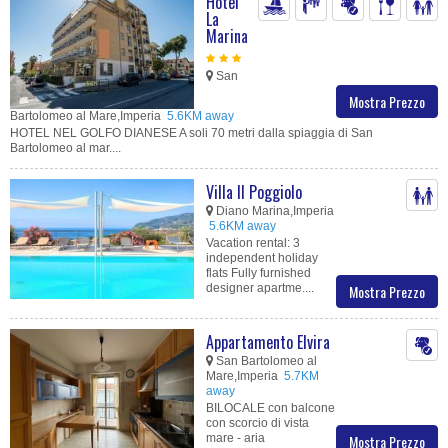
Hotel
La
Marina
San
Mostra Prezzo
Bartolomeo al Mare,Imperia
5.6KM away
HOTEL NEL GOLFO DIANESE A soli 70 metri dalla spiaggia di San
Bartolomeo al mar....
Villa Il Poggiolo
Diano Marina,Imperia
5.6KM away
Vacation rental: 3
independent holiday
flats Fully furnished
designer apartme....
Mostra Prezzo
Appartamento Elvira
San Bartolomeo al
Mare,Imperia
5.7KM
away
BILOCALE con balcone
con scorcio di vista
mare - aria
Mostra Prezzo