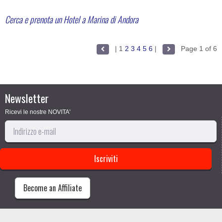
Cerca e prenota un Hotel a Marina di Andora
|
1
2
3
4
5
6
|
Page 1 of 6
Newsletter
Ricevi le nostre NOVITA'
Become an Affiliate