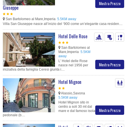
Mostra Prezzo
Giuseppe
San Bartolomeo al Mare,Imperia
5.5KM away
Villa San Giuseppe nasce all’inizio del ‘900 come un’elegante casa residen....
Hotel Delle Rose
San Bartolomeo al
Mare,Imperia
5.5KM
away
L' Hotel delle Rose
Mostra Prezzo
nasce nel 1956 per
iniziativa della famiglia Ceresi giunta i....
Hotel Mignon
Alassio,Savona
5.5KM away
Hotel Mignon sito in
centro a soli 30 mt dal
Mostra Prezzo
mare e dal famoso isola
pedonale (b....