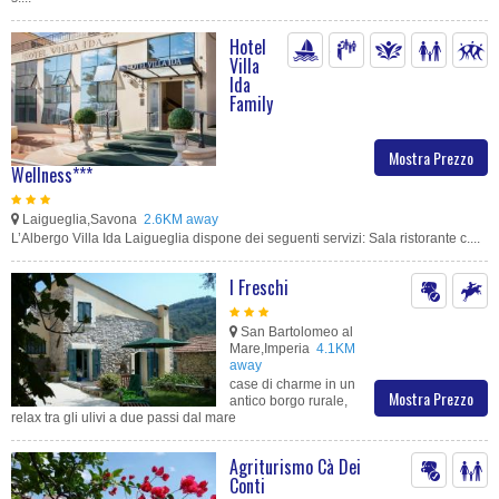
Hotel
Villa
Ida
Family
Mostra Prezzo
Wellness***
Laigueglia,Savona
2.6KM away
L’Albergo Villa Ida Laigueglia dispone dei seguenti servizi: Sala ristorante c....
I Freschi
San Bartolomeo al
Mare,Imperia
4.1KM
away
case di charme in un
Mostra Prezzo
antico borgo rurale,
relax tra gli ulivi a due passi dal mare
Agriturismo Cà Dei
Conti