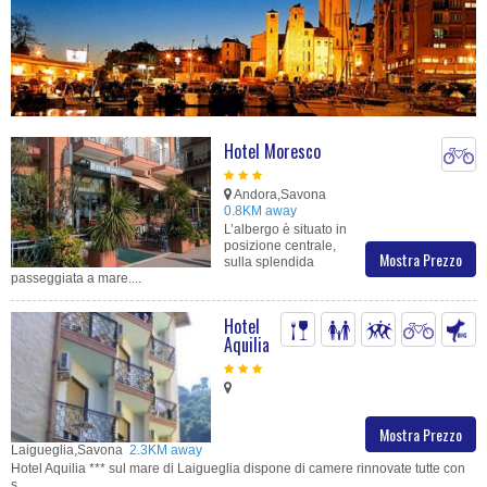
Hotel Moresco
Andora,Savona
0.8KM away
L’albergo è situato in
posizione centrale,
Mostra Prezzo
sulla splendida
passeggiata a mare....
Hotel
Aquilia
Mostra Prezzo
Laigueglia,Savona
2.3KM away
Hotel Aquilia *** sul mare di Laigueglia dispone di camere rinnovate tutte con
s....