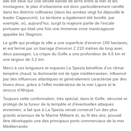
elle est situé sur une étroite bande de terre entre la mer et les
montagnes; le plan d'urbanisme est donc particulièrement ramifié
dans les districts collinaires (dans les années vingt fut dépouillé le
leader Cappuccini). Le territoire a également été bonifié, par
exemple, où, aujourd'hui, surgit la majeure partie de l'escale
portuaire qui était une fois une immense zone marécageuse
appelée les Stagnoni.
Le golfe qui protège la ville a une superficie d'environ 150 hectares,
et est fermé par un barrage d'environ 2 210 mètres de long avec
deux passages. La crique du Golfe a une profondeur de 4,6 km et
une largeur de 3,2 km.
Merci à ces longueurs et espaces La Spezia bénéficie d'un climat
tempéré chaud; la dominante est de type méditerranéen, influencé
par des influences atlantiques et généralement caractérisé par des
hivers doux, grâce à l'effet modératrice de la mer Ligure et le
sirocco d'Afrique.
Toujours cette conformation, très spécial, dans le Golfe, sécurisé et
protégé de la fureur de la tempête et d'éventuelles attaques
ennemies, a fait que à La Spezia venait construit l'un des plus
grands arsenaux de la Marine Militaire et, au fil des ans, pouvait
être développés une des principaux ports commerciaux de la mer
Méditerranée.