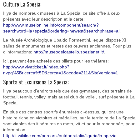
Culture La Spezia:
Il ya de nombreux musées à La Spezia, ce site offre à ceux
présents avec leur description et la carte:
http://www.museionline.info/component/search/?
searchword=la+spezia&ordering=newest&searchphrase=all
.
Le Musée Archéologique Ubaldo Formentini, lequel dispose XI
salles de monuments et restes des œuvres anciennes. Pour plus
d'informations:
http://museodelcastello.spezianet.it/
.
Ici, peuvent être achetés des billets pour les théâtres:
http://www.vivaticket.it/index.php?
nvpg%5Bricerca%5D&cerca=1&ocode=211&SiteVersion=1
Sports et Excursions La Spezia:
Il ya beaucoup d'endroits tels que des gymnases, des terrains de
football, tennis, volley, mais aussi club de voile , surf présente à La
Spezia.
En plus des centres sportifs énumérés ci-dessus, qui ont une
histoire riche en victoires et médailles, sur le territoire de La Spezia
sont viables des itinéraires en moto, vtt et pour la randonnée, pour
information:
http://it.wikiloc.com/percorsi/outdoor/italia/liguria/la-spezia
.