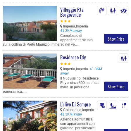
Villaggio Rta
Borgoverde
Imperia,Imperia
41.3KM away
Complesso di
Show Price
appartamenti situato
sulla collina di Porto Maurizio immerso nel ve....
Residence Edy
Imperia,Imperia
41.3KM
away
Il Nuovissino Residence
Edy a circa 800 metri dal
Show Price
mare, in posizione
panoramica,....
L'ulivo Di Sempre
Chiusanico,Imperia
41.3KM away
Azienda agrituristica
con appartamenti con
giardino, per vacanze