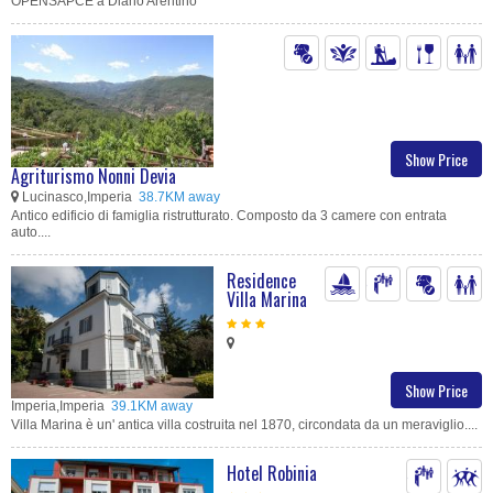
OPENSAPCE a Diano Arentino
Show Price
Agriturismo Nonni Devia
Lucinasco,Imperia
38.7KM away
Antico edificio di famiglia ristrutturato. Composto da 3 camere con entrata
auto....
Residence
Villa Marina
Show Price
Imperia,Imperia
39.1KM away
Villa Marina è un' antica villa costruita nel 1870, circondata da un meraviglio....
Hotel Robinia