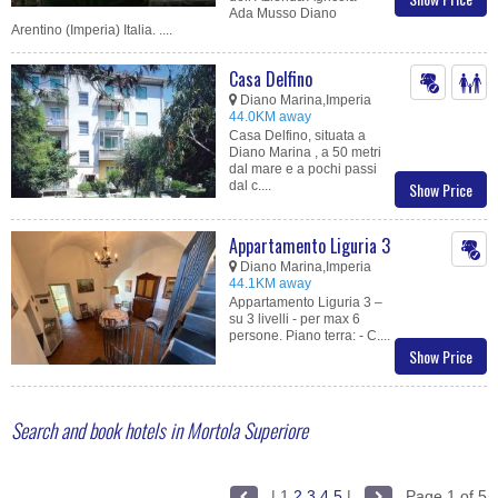
Ada Musso Diano
Arentino (Imperia) Italia. ....
Casa Delfino
Diano Marina,Imperia
44.0KM away
Casa Delfino, situata a
Diano Marina , a 50 metri
dal mare e a pochi passi
dal c....
Show Price
Appartamento Liguria 3
Diano Marina,Imperia
44.1KM away
Appartamento Liguria 3 –
su 3 livelli - per max 6
persone. Piano terra: - C....
Show Price
Search and book hotels in Mortola Superiore
|
1
2
3
4
5
|
Page 1 of 5