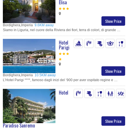
Elisa
Show Price
Bordighera,Imperia
9.6KM away
Siamo in Liguria, nel cuore della Riviera dei fiori, terra di colori, di grande ....
Hotel
Parigi
Show Price
Bordighera,Imperia
10.5KM away
L’Hotel Parigi ****, famoso dagli inizi del ‘900 per aver ospitato regine e ....
Hotel
Show Price
Paradiso Sanremo