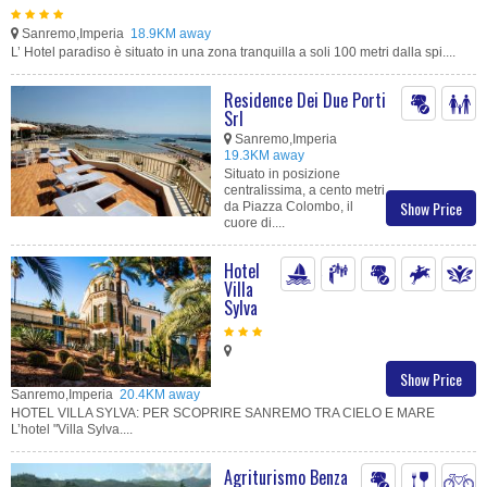
Sanremo,Imperia
18.9KM away
L’ Hotel paradiso è situato in una zona tranquilla a soli 100 metri dalla spi....
Residence Dei Due Porti
Srl
Sanremo,Imperia
19.3KM away
Situato in posizione
centralissima, a cento metri
Show Price
da Piazza Colombo, il
cuore di....
Hotel
Villa
Sylva
Show Price
Sanremo,Imperia
20.4KM away
HOTEL VILLA SYLVA: PER SCOPRIRE SANREMO TRA CIELO E MARE
L’hotel "Villa Sylva....
Agriturismo Benza