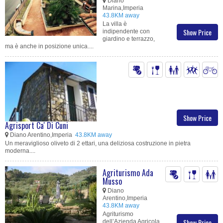
Diano
Marina,Imperia
43.8KM away
La villa è
Show Price
indipendente con
giardino e terrazzo,
ma è anche in posizione unica....
Show Price
Agrisport Ca' Di Cuni
Diano Arentino,Imperia
43.8KM away
Un meraviglioso oliveto di 2 ettari, una deliziosa costruzione in pietra
moderna....
Agriturismo Ada
Musso
Diano
Arentino,Imperia
43.8KM away
Agriturismo
Show Price
dell’Azienda Agricola