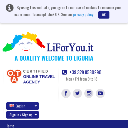
By using this web site, you agree to our use of cookies to enhance your
experience. To accept click OK .See our
privacy policy
OK
A QUALITY WELCOME TO LIGURIA
+39.329.8580990
CERTIFIED
ONLINE TRAVEL
Mon / Fri from 9 to 18
AGENCY
English
Sign in / Sign up
Home