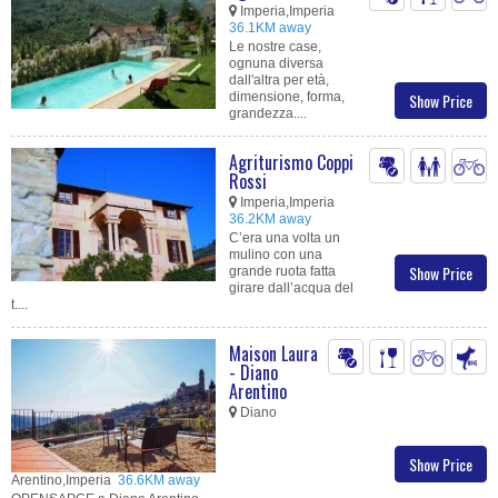
Imperia,Imperia
36.1KM away
Le nostre case,
ognuna diversa
dall'altra per età,
dimensione, forma,
Show Price
grandezza....
Agriturismo Coppi
Rossi
Imperia,Imperia
36.2KM away
C’era una volta un
mulino con una
Show Price
grande ruota fatta
girare dall’acqua del
t....
Maison Laura
- Diano
Arentino
Diano
Show Price
Arentino,Imperia
36.6KM away