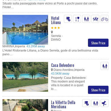
Situato sulla passeggiata mare vicino al Porto a pochi passi dal centro,
l'Hotel....
Hotel
Liliana
Serreta -
DIANO
Show Price
MARINA,Imperia
43.2KM away
L’Hotel Ristorante Liliana, a Diano Serreta, gode di una bellissima vista
pano....
Casa Belvedere
Diano Arentino,Imperia
43.5KM away
Property: Casa Belvedere:
This modern and elegant
villa is located in a quiet
lo....
Show Price
La Villetta Della
Meridiana