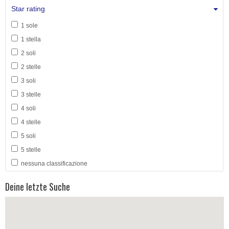
Star rating
1 sole
1 stella
2 soli
2 stelle
3 soli
3 stelle
4 soli
4 stelle
5 soli
5 stelle
nessuna classificazione
Deine letzte Suche