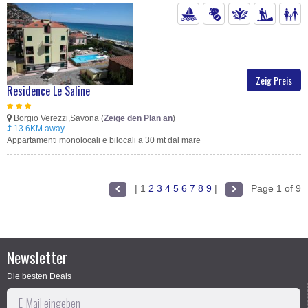
Zeig Preis
Residence Le Saline
Borgio Verezzi,Savona (
Zeige den Plan an
)
13.6KM away
Appartamenti monolocali e bilocali a 30 mt dal mare
|
1
2
3
4
5
6
7
8
9
|
Page 1 of 9
Newsletter
Die besten Deals