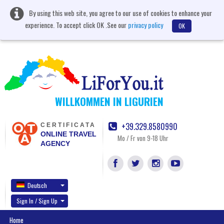
By using this web site, you agree to our use of cookies to enhance your
experience. To accept click OK .See our
privacy policy
OK
WILLKOMMEN IN LIGURIEN
+39.329.8580990
CERTIFICATA
ONLINE TRAVEL
Mo / Fr von 9-18 Uhr
AGENCY
Deutsch
Sign In / Sign Up
Home