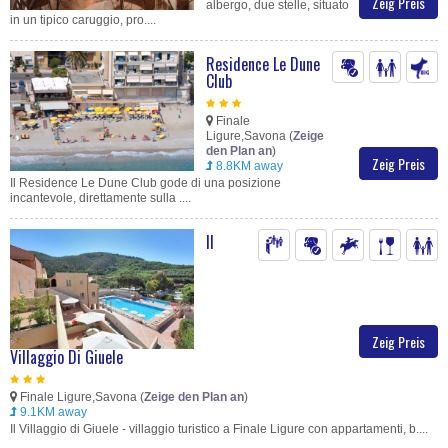
Zeig Preis
albergo, due stelle, situato
in un tipico caruggio, pro....
Residence Le Dune
Club
Finale
Ligure,Savona (
Zeige
den Plan an
)
Zeig Preis
8.8KM away
Il Residence Le Dune Club gode di una posizione
incantevole, direttamente sulla ....
Il
Zeig Preis
Villaggio Di Giuele
Finale Ligure,Savona (
Zeige den Plan an
)
9.1KM away
Il Villaggio di Giuele - villaggio turistico a Finale Ligure con appartamenti, b....