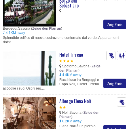
Borgo San
Sebastiano
Zeig Preis
Bergeggi,Savona (
Zeige den Plan an
)
4.1KM away
Splendido edifico di nuova costruzione contornato dal verde. Appartamenti
dotati....
Hotel Tirreno
Spotorno,Savona (
Zeige
den Plan an
)
4.4KM away
Racchiuso tra Bergeggi e
Zeig Preis
Capo Noli, l’Hotel Tirreno
accoglie i suoi Ospiti reg....
Albergo Elena Noli
Noli,Savona (
Zeige den
Plan an
)
6.2KM away
Elena Noli è un piccolo