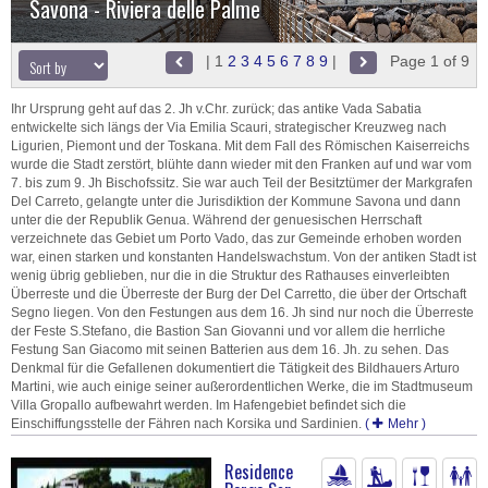
Savona - Riviera delle Palme
|
1
2
3
4
5
6
7
8
9
|
Page 1 of 9
Ihr Ursprung geht auf das 2. Jh v.Chr. zurück; das antike Vada Sabatia
entwickelte sich längs der Via Emilia Scauri, strategischer Kreuzweg nach
Ligurien, Piemont und der Toskana. Mit dem Fall des Römischen Kaiserreichs
wurde die Stadt zerstört, blühte dann wieder mit den Franken auf und war vom
7. bis zum 9. Jh Bischofssitz. Sie war auch Teil der Besitztümer der Markgrafen
Del Carreto, gelangte unter die Jurisdiktion der Kommune Savona und dann
unter die der Republik Genua. Während der genuesischen Herrschaft
verzeichnete das Gebiet um Porto Vado, das zur Gemeinde erhoben worden
war, einen starken und konstanten Handelswachstum. Von der antiken Stadt ist
wenig übrig geblieben, nur die in die Struktur des Rathauses einverleibten
Überreste und die Überreste der Burg der Del Carretto, die über der Ortschaft
Segno liegen. Von den Festungen aus dem 16. Jh sind nur noch die Überreste
der Feste S.Stefano, die Bastion San Giovanni und vor allem die herrliche
Festung San Giacomo mit seinen Batterien aus dem 16. Jh. zu sehen. Das
Denkmal für die Gefallenen dokumentiert die Tätigkeit des Bildhauers Arturo
Martini, wie auch einige seiner außerordentlichen Werke, die im Stadtmuseum
Villa Gropallo aufbewahrt werden. Im Hafengebiet befindet sich die
Einschiffungsstelle der Fähren nach Korsika und Sardinien.
(
Mehr
)
Residence