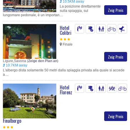
10.5KM away
La posizione direttamente
Zeig Preis
sulla spiaggia, sul
lungomare pedonale, è un importan....
Hotel
Colibri
Finale
Zeig Preis
Ligure,Savona (
Zeige den Plan an
)
10.7KM away
L'albergo dista solamente 50 metri dalla spiaggia privata alla quale si accede
a....
Hotel
Florenz
Zeig Preis
Finalborgo