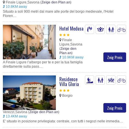
Finale Ligure,Savona (
Zeige den Plan an
)
10.8KM away
Situato a soli 900 metri dal mare alle porte del borgo medievale, l'Hotel
Floren....
Hotel Medusa
Finale
Ligure,Savona
(
Zeige den
Plan an
)
Zeig Preis
10.9KM away
A Finale Ligure l’albergo per te e per la tua famiglia
direttamente sulla pass....
Residence
Villa Gloria
Borgio
Zeig Preis
Verezzi,Savona (
Zeige den Plan an
)
13.4KM away
E' situato in posizione privilegiata: centrale, con tutti i negozi nelle immedia....