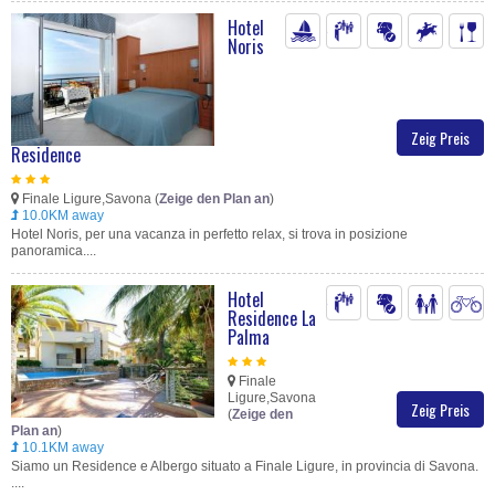
Hotel
Noris
Zeig Preis
Residence
Finale Ligure,Savona (
Zeige den Plan an
)
10.0KM away
Hotel Noris, per una vacanza in perfetto relax, si trova in posizione
panoramica....
Hotel
Residence La
Palma
Finale
Ligure,Savona
Zeig Preis
(
Zeige den
Plan an
)
10.1KM away
Siamo un Residence e Albergo situato a Finale Ligure, in provincia di Savona.
....