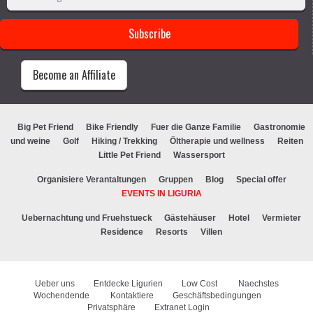
Become an Affiliate
Big Pet Friend
Bike Friendly
Fuer die Ganze Familie
Gastronomie
und weine
Golf
Hiking / Trekking
Öltherapie und wellness
Reiten
Little Pet Friend
Wassersport
Organisiere Verantaltungen
Gruppen
Blog
Special offer
EVENTS IN LIGURIA
Uebernachtung und Fruehstueck
Gästehäuser
Hotel
Vermieter
Residence
Resorts
Villen
Ueber uns
Entdecke Ligurien
Low Cost
Naechstes
Wochendende
Kontaktiere
Geschäftsbedingungen
Privatsphäre
Extranet Login