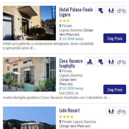
Hotel Palace Finale
Ligure
Finale
Ligure,Savona (
Zeige
den Plan an
)
Zeig Preis
10.2KM away
Hotel accogliente a conduzione famigliare, dove cordialità
e genuinità sono di....
Casa Vacanze
Isophylla
Finale
Ligure,Savona
(
Zeige den
Plan an
)
10.2KM away
Zeig Preis
Dal 2003, la
nostra famiglia gestisce Casa Vacanze Isophylla con il desiderio di....
Lido Resort
Finale Ligure,Savona
(
Zeige den Plan an
)