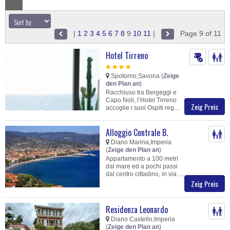
|
1
2
3
4
5
6
7
8
9
10
11
|
Page 9 of 11
Hotel Tirreno
Spotorno,Savona (
Zeige
den Plan an
)
Racchiuso tra Bergeggi e
Capo Noli, l’Hotel Tirreno
Zeig Preis
accoglie i suoi Ospiti reg....
Alloggio Centrale B.
Diano Marina,Imperia
(
Zeige den Plan an
)
Appartamento a 100 metri
dal mare ed a pochi passi
dal centro cittadino, in via ....
Zeig Preis
Residenza Leonardo
Diano Castello,Imperia
(
Zeige den Plan an
)