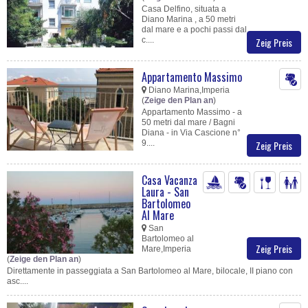
Casa Delfino, situata a
Diano Marina , a 50 metri
dal mare e a pochi passi dal
c....
Zeig Preis
Appartamento Massimo
Diano Marina,Imperia
(
Zeige den Plan an
)
Appartamento Massimo - a
50 metri dal mare / Bagni
Diana - in Via Cascione n°
9....
Zeig Preis
Casa Vacanza
Laura - San
Bartolomeo
Al Mare
San
Bartolomeo al
Zeig Preis
Mare,Imperia
(
Zeige den Plan an
)
Direttamente in passeggiata a San Bartolomeo al Mare, bilocale, II piano con
asc....