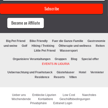
Become an Affiliate
Big Pet Friend
Bike Friendly
Fuer die Ganze Familie
Gastronomie
und weine
Golf
Hiking / Trekking
Öltherapie und wellness
Reiten
Little Pet Friend
Wassersport
Organisiere Verantaltungen
Gruppen
Blog
Special offer
EVENTS IN LIGURIA
Uebernachtung und Fruehstueck
Gästehäuser
Hotel
Vermieter
Residence
Resorts
Villen
Ueber uns
Entdecke Ligurien
Low Cost
Naechstes
Wochendende
Kontaktiere
Geschäftsbedingungen
Privatsphäre
Extranet Login