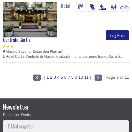
Hotel
Zeig Preis
Centrale Curtis
Alassio,Savona (
Zeige den Plan an
)
L’Hotel Curtis Centrale di Alassio è situato in una posizione tranquilla, a 5....
|
1
2
3
4
5
6
7
8
9
10
11
|
Page 9 of 11
Newsletter
Die besten Deals