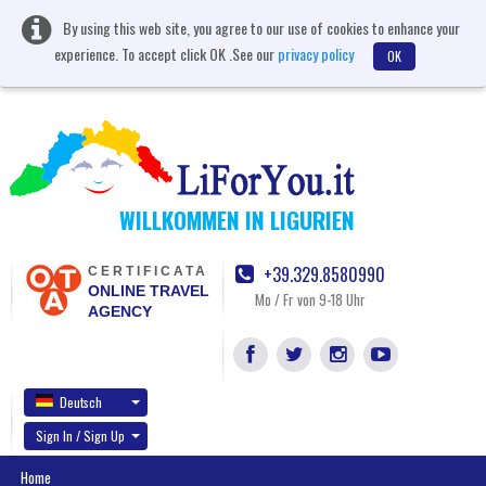
By using this web site, you agree to our use of cookies to enhance your
experience. To accept click OK .See our
privacy policy
OK
WILLKOMMEN IN LIGURIEN
+39.329.8580990
CERTIFICATA
ONLINE TRAVEL
Mo / Fr von 9-18 Uhr
AGENCY
Deutsch
Sign In / Sign Up
Home