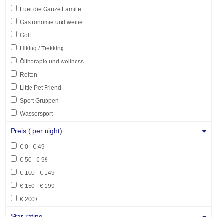
Fuer die Ganze Familie
Gastronomie und weine
Golf
Hiking / Trekking
Öltherapie und wellness
Reiten
Little Pet Friend
Sport Gruppen
Wassersport
Preis ( per night)
€ 0 - € 49
€ 50 - € 99
€ 100 - € 149
€ 150 - € 199
€ 200+
Star rating