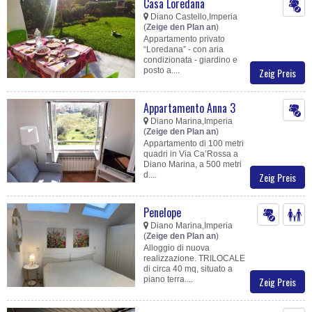
Casa Loredana
Diano Castello,Imperia
(
Zeige den Plan an
)
Appartamento privato
“Loredana” - con aria
condizionata - giardino e
posto a....
Zeig Preis
Appartamento Anna 3
Diano Marina,Imperia
(
Zeige den Plan an
)
Appartamento di 100 metri
quadri in Via Ca’Rossa a
Diano Marina, a 500 metri
d....
Zeig Preis
Penelope
Diano Marina,Imperia
(
Zeige den Plan an
)
Alloggio di nuova
realizzazione. TRILOCALE
di circa 40 mq, situato a
piano terra....
Zeig Preis