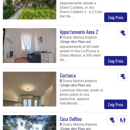
Appartamento situato a
Diano Castello, in Via
Diano Castello 2 - a 2,5 km
dal ma....
Zeig Preis
Appartamento Anna 2
Diano Marina,Imperia
(
Zeige den Plan an
)
appartamento di 80 metri
quadri in Via Ca’Rossa a
Diano Marina, a 500 metri
da....
Zeig Preis
Costanza
Diano Marina,Imperia
(
Zeige den Plan an
)
Luminoso trilocale, posto al
primo piano di una
palazzina, appena
ristrutturata ....
Zeig Preis
Casa Delfino
Diano Marina,Imperia
(
Zeige den Plan an
)