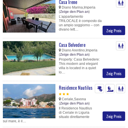
Casa Irene
Diano Marina,Imperia
(
Zeige den Plan an
)
L’appartamento
TRILOCALE è composto da
un ampio soggiorno – con
divano lett....
Zeig Preis
Casa Belvedere
Diano Arentino,Imperia
(
Zeige den Plan an
)
Property: Casa Belvedere:
This modern and elegant
villa is located in a quiet
lo....
Zeig Preis
Residence Nautilus
Ceriale,Savona
(
Zeige den Plan an
)
Il Residence Nautilus
di Ceriale in Liguria
Zeig Preis
situato direttamente
sul mare, è il....