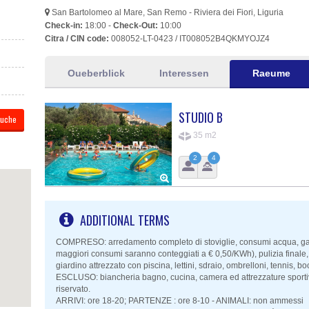
San Bartolomeo al Mare, San Remo - Riviera dei Fiori, Liguria
Check-in:
18:00 -
Check-Out:
10:00
Citra / CIN code:
008052-LT-0423 / IT008052B4QKMYOJZ4
Oueberblick
Interessen
Raeume
STUDIO B
35 m2
2
4
ADDITIONAL TERMS
COMPRESO: arredamento completo di stoviglie, consumi acqua, gas, e
maggiori consumi saranno conteggiati a € 0,50/KWh), pulizia finale
giardino attrezzato con piscina, lettini, sdraio, ombrelloni, tennis, 
ESCLUSO: biancheria bagno, cucina, camera ed attrezzature sportiv
riservato.
ARRIVI: ore 18-20; PARTENZE : ore 8-10 - ANIMALI: non ammessi