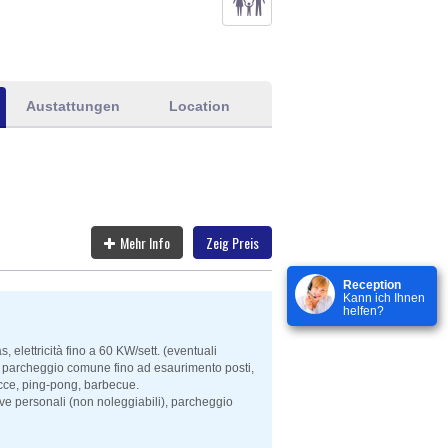
Austattungen
Location
Mehr Info
Zeig Preis
Reception
Kann ich Ihnen
helfen?
lettricità fino a 60 KW/sett. (eventuali
, parcheggio comune fino ad esaurimento posti,
bocce, ping-pong, barbecue.
e personali (non noleggiabili), parcheggio