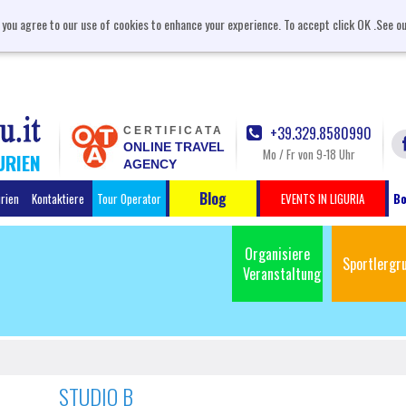
, you agree to our use of cookies to enhance your experience. To accept click OK .See o
+39.329.8580990
CERTIFICATA
ONLINE TRAVEL
Mo / Fr von 9-18 Uhr
URIEN
AGENCY
Blog
urien
Kontaktiere
Tour Operator
EVENTS IN LIGURIA
Bo
Organisiere
Sportlergr
Veranstaltung
STUDIO B