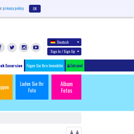
ur
privacy policy
OK
Deutsch
Sign In / Sign Up
ok Excursion
Fügen Sie Ihre Immobilie
Extranet
Album
Laden Sie Ihr
uppen
Fotos
Foto