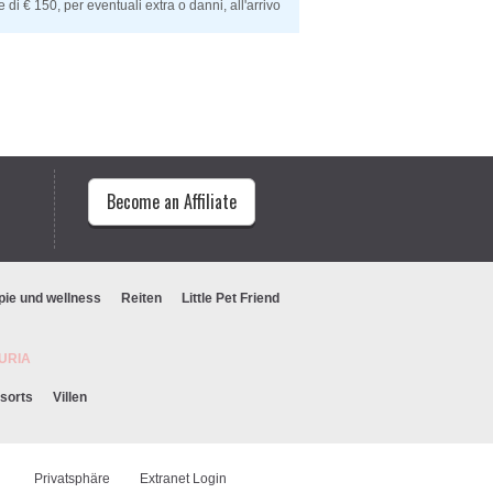
 € 150, per eventuali extra o danni, all'arrivo
Become an Affiliate
pie und wellness
Reiten
Little Pet Friend
IGURIA
sorts
Villen
n
Privatsphäre
Extranet Login