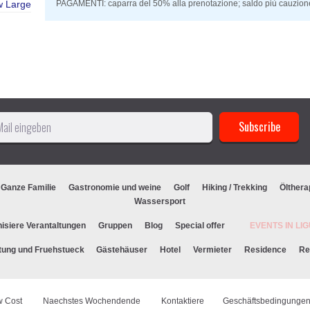
w Large
PAGAMENTI: caparra del 50% alla prenotazione; saldo più cauzione di
 Ganze Familie
Gastronomie und weine
Golf
Hiking / Trekking
Ölthera
Wassersport
isiere Verantaltungen
Gruppen
Blog
Special offer
EVENTS IN L
tung und Fruehstueck
Gästehäuser
Hotel
Vermieter
Residence
Re
w Cost
Naechstes Wochendende
Kontaktiere
Geschäftsbedingunge