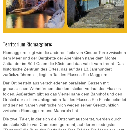
Territorium Riomaggiore:
Riomaggiore liegt wie die anderen Teile von Cinque Terre zwischen
dem Meer und der Bergkette der Apenninen nahe dem Monte
Zatta, der im Süd-Osten die Küste und das Val di Vara trennt. Das
historische Zentrum des Ortes, das auf das 13.Jahrhundert
zurückzuführen ist, liegt im Tal des Flusses Rio Maggiore.
Der Ort besteht aus verschiedenen parallelen Gassen mit
genuesischen Wohntürmen, die dem steilen Verlauf des Flusses
folgen. Außerdem gibt es das Viertel nahe dem Bahnhof und den
Ortsteil der sich im anliegenden Tal des Flusses Rio Finale befindet
und seinen Namen wahrscheinlich wegen seiner Grenzfunktion
zwischen Riomaggiore und Manarola hat.
Die zwei Täler, in der sich die Ortschaft ausbreitet, werden durch
die steile Küste von Campione getrennt, auf deren niedrigster
"Terrasse" die Burg des Dorfs liegt. Das Tal des Rio Maggiore liegt