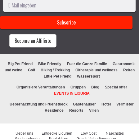
Become an Affiliate
Big Pet Friend
Bike Friendly
Fuer die Ganze Familie
Gastronomie
und weine
Golf
Hiking / Trekking
Öltherapie und wellness
Reiten
Little Pet Friend
Wassersport
Organisiere Verantaltungen
Gruppen
Blog
Special offer
EVENTS IN LIGURIA
Uebernachtung und Fruehstueck
Gästehäuser
Hotel
Vermieter
Residence
Resorts
Villen
Ueber uns
Entdecke Ligurien
Low Cost
Naechstes
Wochendende
Kontaktiere
Geschäftsbedingungen