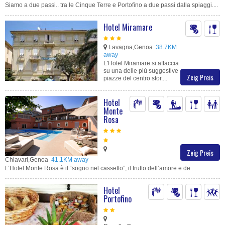
Siamo a due passi.. tra le Cinque Terre e Portofino a due passi dalla spiaggi....
Hotel Miramare
Lavagna,Genoa
38.7KM
away
L'Hotel Miramare si affaccia
su una delle più suggestive
Zeig Preis
piazze del centro stor....
Hotel
Monte
Rosa
Zeig Preis
Chiavari,Genoa
41.1KM away
L’Hotel Monte Rosa è il “sogno nel cassetto”, il frutto dell’amore e de....
Hotel
Portofino