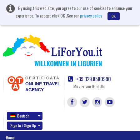
By using this web site, you agree to our use of cookies to enhance your
experience. To accept click OK .See our
privacy policy
OK
WILLKOMMEN IN LIGURIEN
+39.329.8580990
CERTIFICATA
ONLINE TRAVEL
Mo / Fr von 9-18 Uhr
AGENCY
Deutsch
Sign In / Sign Up
Home