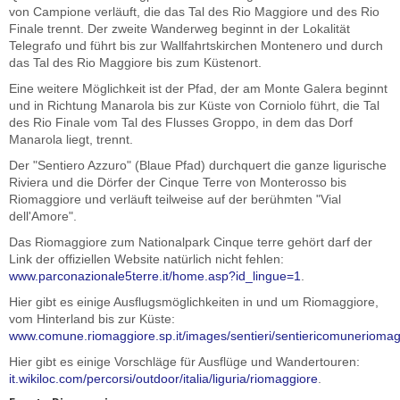
von Campione verläuft, die das Tal des Rio Maggiore und des Rio
Finale trennt. Der zweite Wanderweg beginnt in der Lokalität
Telegrafo und führt bis zur Wallfahrtskirchen Montenero und durch
das Tal des Rio Maggiore bis zum Küstenort.
Eine weitere Möglichkeit ist der Pfad, der am Monte Galera beginnt
und in Richtung Manarola bis zur Küste von Corniolo führt, die Tal
des Rio Finale vom Tal des Flusses Groppo, in dem das Dorf
Manarola liegt, trennt.
Der "Sentiero Azzuro" (Blaue Pfad) durchquert die ganze ligurische
Riviera und die Dörfer der Cinque Terre von Monterosso bis
Riomaggiore und verläuft teilweise auf der berühmten "Vial
dell'Amore".
Das Riomaggiore zum Nationalpark Cinque terre gehört darf der
Link der offiziellen Website natürlich nicht fehlen:
www.parconazionale5terre.it/home.asp?id_lingue=1
.
Hier gibt es einige Ausflugsmöglichkeiten in und um Riomaggiore,
vom Hinterland bis zur Küste:
www.comune.riomaggiore.sp.it/images/sentieri/sentiericomuneriomag
Hier gibt es einige Vorschläge für Ausflüge und Wandertouren:
it.wikiloc.com/percorsi/outdoor/italia/liguria/riomaggiore
.