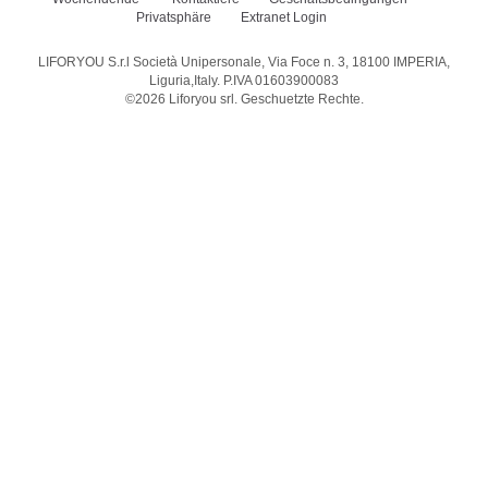
Privatsphäre
Extranet Login
LIFORYOU S.r.l Società Unipersonale, Via Foce n. 3, 18100 IMPERIA,
Liguria,Italy. P.IVA 01603900083
©2026
Liforyou srl
. Geschuetzte Rechte.