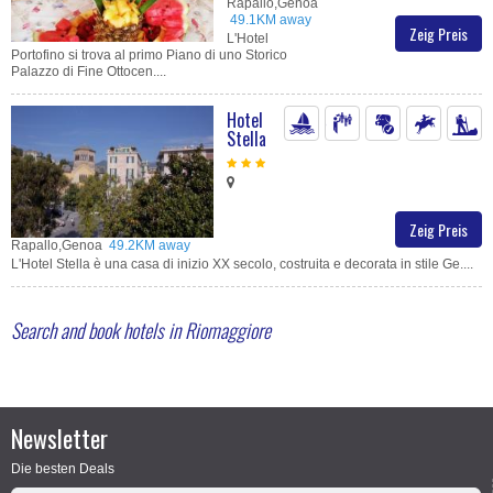
Rapallo,Genoa
49.1KM away
Zeig Preis
L'Hotel
Portofino si trova al primo Piano di uno Storico
Palazzo di Fine Ottocen....
Hotel
Stella
Zeig Preis
Rapallo,Genoa
49.2KM away
L'Hotel Stella è una casa di inizio XX secolo, costruita e decorata in stile Ge....
Search and book hotels in Riomaggiore
Newsletter
Die besten Deals