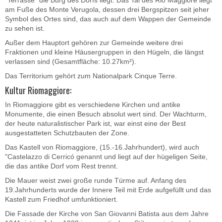
am Fuße des Monte Verugola, dessen drei Bergspitzen seit jeher
Symbol des Ortes sind, das auch auf dem Wappen der Gemeinde
zu sehen ist.
Außer dem Hauptort gehören zur Gemeinde weitere drei
Fraktionen und kleine Häusergruppen in den Hügeln, die längst
verlassen sind (Gesamtfläche: 10.27km²).
Das Territorium gehört zum Nationalpark Cinque Terre.
Kultur Riomaggiore:
In Riomaggiore gibt es verschiedene Kirchen und antike
Monumente, die einen Besuch absolut wert sind. Der Wachturm,
der heute naturalistischer Park ist, war einst eine der Best
ausgestatteten Schutzbauten der Zone.
Das Kastell von Riomaggiore, (15.-16.Jahrhundert), wird auch
"Castelazzo di Cerricó genannt und liegt auf der hügeligen Seite,
die das antike Dorf vom Rest trennt.
Die Mauer weist zwei große runde Türme auf. Anfang des
19.Jahrhunderts wurde der Innere Teil mit Erde aufgefüllt und das
Kastell zum Friedhof umfunktioniert.
Die Fassade der Kirche von San Giovanni Batista aus dem Jahre