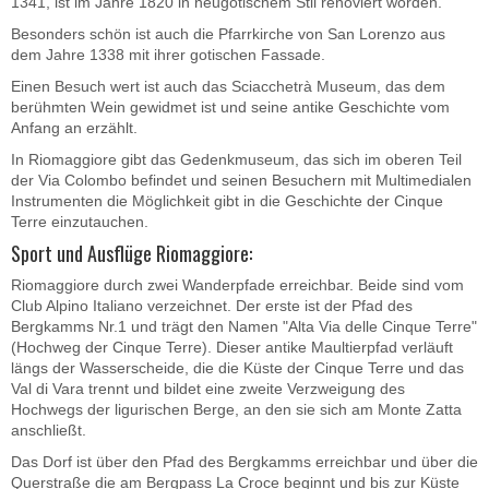
1341, ist im Jahre 1820 in neugotischem Stil renoviert worden.
Besonders schön ist auch die Pfarrkirche von San Lorenzo aus
dem Jahre 1338 mit ihrer gotischen Fassade.
Einen Besuch wert ist auch das Sciacchetrà Museum, das dem
berühmten Wein gewidmet ist und seine antike Geschichte vom
Anfang an erzählt.
In Riomaggiore gibt das Gedenkmuseum, das sich im oberen Teil
der Via Colombo befindet und seinen Besuchern mit Multimedialen
Instrumenten die Möglichkeit gibt in die Geschichte der Cinque
Terre einzutauchen.
Sport und Ausflüge Riomaggiore:
Riomaggiore durch zwei Wanderpfade erreichbar. Beide sind vom
Club Alpino Italiano verzeichnet. Der erste ist der Pfad des
Bergkamms Nr.1 und trägt den Namen "Alta Via delle Cinque Terre"
(Hochweg der Cinque Terre). Dieser antike Maultierpfad verläuft
längs der Wasserscheide, die die Küste der Cinque Terre und das
Val di Vara trennt und bildet eine zweite Verzweigung des
Hochwegs der ligurischen Berge, an den sie sich am Monte Zatta
anschließt.
Das Dorf ist über den Pfad des Bergkamms erreichbar und über die
Querstraße die am Bergpass La Croce beginnt und bis zur Küste