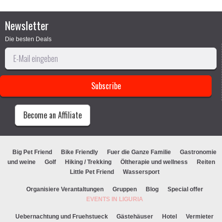
Newsletter
Die besten Deals
Become an Affiliate
Big Pet Friend
Bike Friendly
Fuer die Ganze Familie
Gastronomie
und weine
Golf
Hiking / Trekking
Öltherapie und wellness
Reiten
Little Pet Friend
Wassersport
Organisiere Verantaltungen
Gruppen
Blog
Special offer
EVENTS IN LIGURIA
Uebernachtung und Fruehstueck
Gästehäuser
Hotel
Vermieter