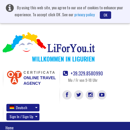
By using this web site, you agree to our use of cookies to enhance your
experience. To accept click OK .See our
privacy policy
OK
WILLKOMMEN IN LIGURIEN
+39.329.8580990
CERTIFICATA
ONLINE TRAVEL
Mo / Fr von 9-18 Uhr
AGENCY
Deutsch
Sign In / Sign Up
Home