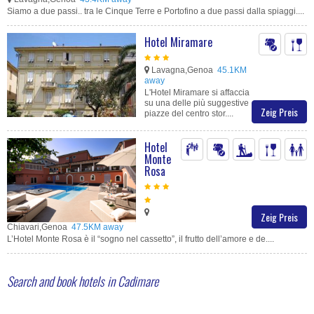
Siamo a due passi.. tra le Cinque Terre e Portofino a due passi dalla spiaggi....
Hotel Miramare
Lavagna,Genoa
45.1KM
away
L'Hotel Miramare si affaccia
su una delle più suggestive
Zeig Preis
piazze del centro stor....
Hotel
Monte
Rosa
Zeig Preis
Chiavari,Genoa
47.5KM away
L’Hotel Monte Rosa è il “sogno nel cassetto”, il frutto dell’amore e de....
Search and book hotels in Cadimare