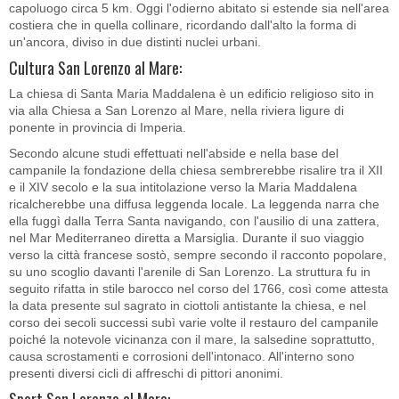
capoluogo circa 5 km. Oggi l'odierno abitato si estende sia nell'area
costiera che in quella collinare, ricordando dall'alto la forma di
un'ancora, diviso in due distinti nuclei urbani.
Cultura San Lorenzo al Mare:
La chiesa di Santa Maria Maddalena è un edificio religioso sito in
via alla Chiesa a San Lorenzo al Mare, nella riviera ligure di
ponente in provincia di Imperia.
Secondo alcune studi effettuati nell'abside e nella base del
campanile la fondazione della chiesa sembrerebbe risalire tra il XII
e il XIV secolo e la sua intitolazione verso la Maria Maddalena
ricalcherebbe una diffusa leggenda locale. La leggenda narra che
ella fuggì dalla Terra Santa navigando, con l'ausilio di una zattera,
nel Mar Mediterraneo diretta a Marsiglia. Durante il suo viaggio
verso la città francese sostò, sempre secondo il racconto popolare,
su uno scoglio davanti l'arenile di San Lorenzo. La struttura fu in
seguito rifatta in stile barocco nel corso del 1766, così come attesta
la data presente sul sagrato in ciottoli antistante la chiesa, e nel
corso dei secoli successi subì varie volte il restauro del campanile
poiché la notevole vicinanza con il mare, la salsedine soprattutto,
causa scrostamenti e corrosioni dell'intonaco. All'interno sono
presenti diversi cicli di affreschi di pittori anonimi.
Sport San Lorenzo al Mare: