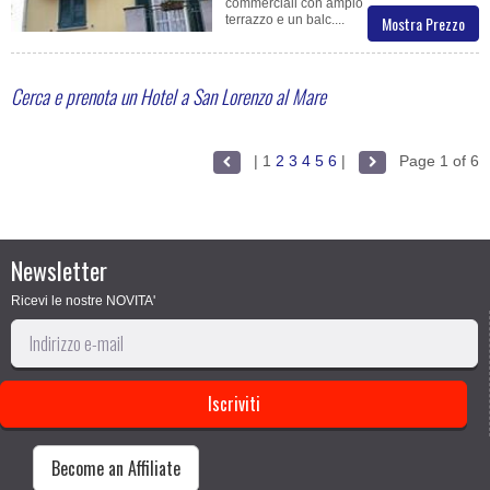
commerciali con ampio
terrazzo e un balc....
Mostra Prezzo
Cerca e prenota un Hotel a San Lorenzo al Mare
|
1
2
3
4
5
6
|
Page 1 of 6
Newsletter
Ricevi le nostre NOVITA'
Become an Affiliate