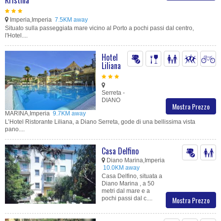
Imperia,Imperia
7.5KM away
Situato sulla passeggiata mare vicino al Porto a pochi passi dal centro,
l'Hotel....
Hotel
Liliana
Serreta -
DIANO
Mostra Prezzo
MARINA,Imperia
9.7KM away
L’Hotel Ristorante Liliana, a Diano Serreta, gode di una bellissima vista
pano....
Casa Delfino
Diano Marina,Imperia
10.0KM away
Casa Delfino, situata a
Diano Marina , a 50
metri dal mare e a
pochi passi dal c....
Mostra Prezzo