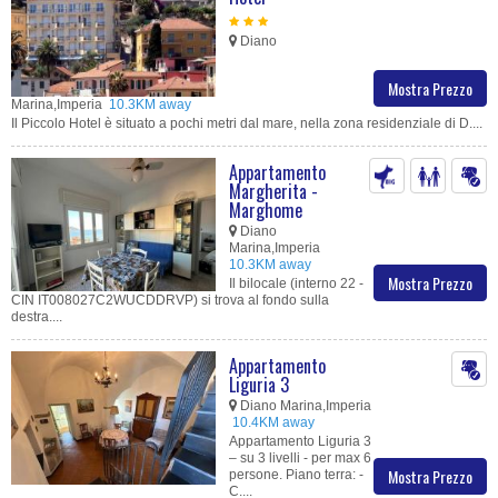
Diano
Mostra Prezzo
Marina,Imperia
10.3KM away
Il Piccolo Hotel è situato a pochi metri dal mare, nella zona residenziale di D....
Appartamento
Margherita -
Marghome
Diano
Marina,Imperia
10.3KM away
Mostra Prezzo
Il bilocale (interno 22 -
CIN IT008027C2WUCDDRVP) si trova al fondo sulla
destra....
Appartamento
Liguria 3
Diano Marina,Imperia
10.4KM away
Appartamento Liguria 3
– su 3 livelli - per max 6
Mostra Prezzo
persone. Piano terra: -
C....