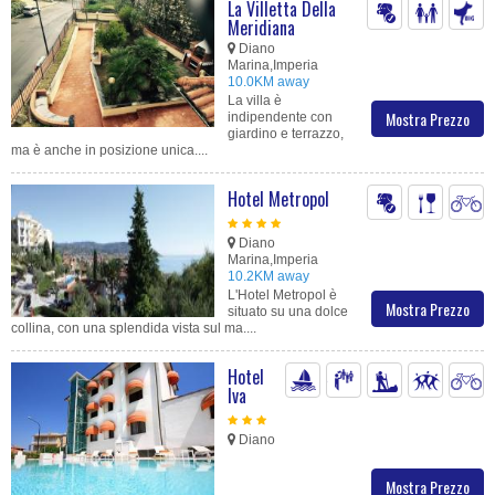
La Villetta Della
Meridiana
Diano
Marina,Imperia
10.0KM away
La villa è
Mostra Prezzo
indipendente con
giardino e terrazzo,
ma è anche in posizione unica....
Hotel Metropol
Diano
Marina,Imperia
10.2KM away
L'Hotel Metropol è
Mostra Prezzo
situato su una dolce
collina, con una splendida vista sul ma....
Hotel
Iva
Diano
Mostra Prezzo