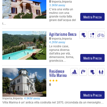
Imperia,Imperia
3.3KM away
C’era una volta un
mulino con una
Mostra Prezzo
grande ruota fatta
girare dall’acqua del
t....
Agriturismo Benza
Imperia,Imperia
4.2KM away
Le nostre case,
ognuna diversa
dall'altra per età,
dimensione, forma,
Mostra Prezzo
grandezza....
Residence
Villa Marina
Mostra Prezzo
Imperia,Imperia
4.9KM away
Villa Marina è un' antica villa costruita nel 1870, circondata da un meraviglio....