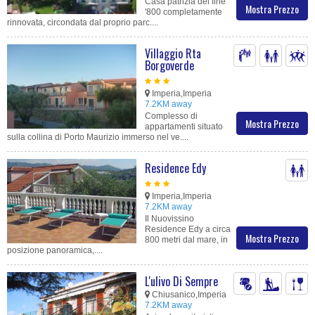
Casa patrizia del fine
Mostra Prezzo
'800 completamente
rinnovata, circondata dal proprio parc....
Villaggio Rta
Borgoverde
Imperia,Imperia
7.2KM away
Complesso di
Mostra Prezzo
appartamenti situato
sulla collina di Porto Maurizio immerso nel ve....
Residence Edy
Imperia,Imperia
7.2KM away
Il Nuovissino
Residence Edy a circa
Mostra Prezzo
800 metri dal mare, in
posizione panoramica,....
L'ulivo Di Sempre
Chiusanico,Imperia
7.2KM away