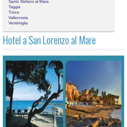
Santo Stefano al Mare
Taggia
Triora
Vallecrosia
Ventimiglia
Hotel a San Lorenzo al Mare