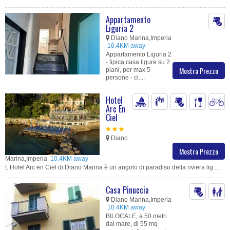
Appartamento
Liguria 2
Diano Marina,Imperia
10.4KM away
Appartamento Liguria 2
- tipica casa ligure su 2
Mostra Prezzo
piani, per max 5
persone - ci....
Hotel
Arc En
Ciel
Diano
Mostra Prezzo
Marina,Imperia
10.4KM away
L’Hotel Arc en Ciel di Diano Marina è un angolo di paradiso della riviera lig....
Casa Pinuccia
Diano Marina,Imperia
10.4KM away
BILOCALE, a 50 metri
dal mare, di 55 mq