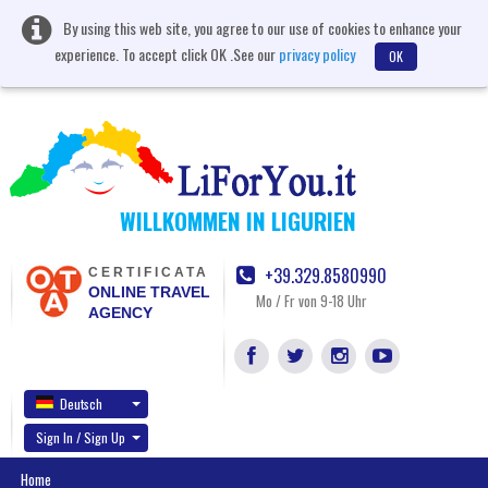
By using this web site, you agree to our use of cookies to enhance your
experience. To accept click OK .See our
privacy policy
OK
WILLKOMMEN IN LIGURIEN
+39.329.8580990
CERTIFICATA
ONLINE TRAVEL
Mo / Fr von 9-18 Uhr
AGENCY
Deutsch
Sign In / Sign Up
Home