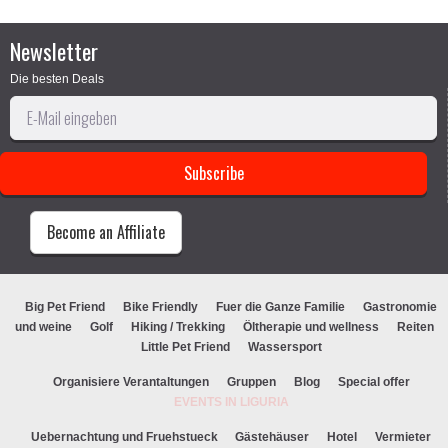
Newsletter
Die besten Deals
Become an Affiliate
Big Pet Friend
Bike Friendly
Fuer die Ganze Familie
Gastronomie
und weine
Golf
Hiking / Trekking
Öltherapie und wellness
Reiten
Little Pet Friend
Wassersport
Organisiere Verantaltungen
Gruppen
Blog
Special offer
EVENTS IN LIGURIA
Uebernachtung und Fruehstueck
Gästehäuser
Hotel
Vermieter