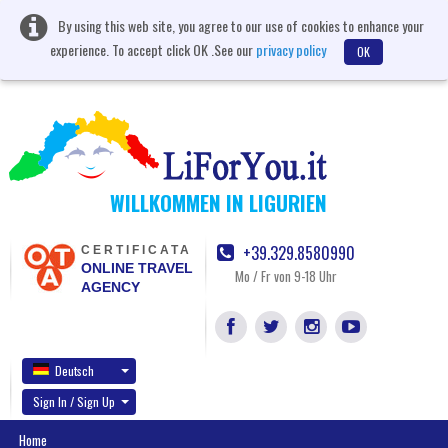
By using this web site, you agree to our use of cookies to enhance your
experience. To accept click OK .See our
privacy policy
OK
WILLKOMMEN IN LIGURIEN
+39.329.8580990
CERTIFICATA
ONLINE TRAVEL
Mo / Fr von 9-18 Uhr
AGENCY
Deutsch
Sign In / Sign Up
Home