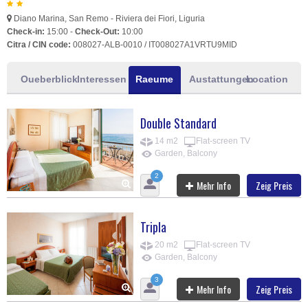
Diano Marina, San Remo - Riviera dei Fiori, Liguria
Check-in:
15:00 -
Check-Out:
10:00
Citra / CIN code:
008027-ALB-0010 / IT008027A1VRTU9MID
Oueberblick
Interessen
Raeume
Austattungen
Location
Double Standard
14 m2
Flat-screen TV
Garden, Balcony
2
Mehr Info
Zeig Preis
Tripla
20 m2
Flat-screen TV
Garden, Balcony
3
Mehr Info
Zeig Preis