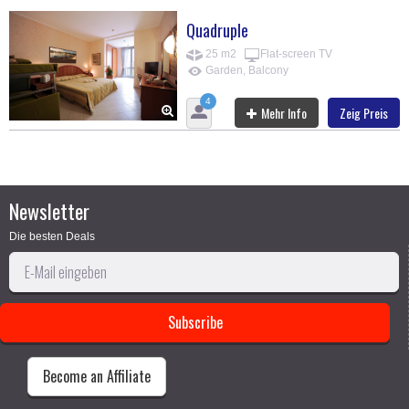
Quadruple
25 m2
Flat-screen TV
Garden, Balcony
4
Mehr Info
Zeig Preis
Newsletter
Die besten Deals
Become an Affiliate